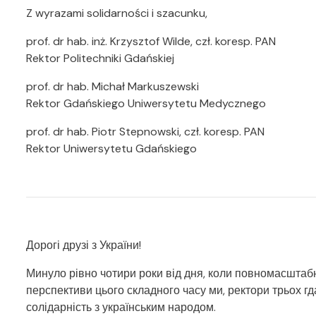
Z wyrazami solidarności i szacunku,
prof. dr hab. inż. Krzysztof Wilde, czł. koresp. PAN
Rektor Politechniki Gdańskiej
prof. dr hab. Michał Markuszewski
Rektor Gdańskiego Uniwersytetu Medycznego
prof. dr hab. Piotr Stepnowski, czł. koresp. PAN
Rektor Uniwersytetu Gdańskiego
Дорогі друзі з України!
Минуло рівно чотири роки від дня, коли повномасштабн
перспективи цього складного часу ми, ректори трьох г
солідарність з українським народом.