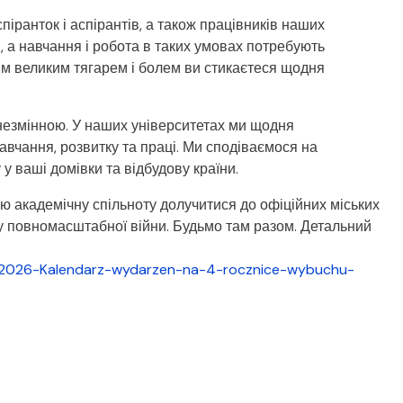
спіранток і аспірантів, а також працівників наших
, а навчання і робота в таких умовах потребують
им великим тягарем і болем ви стикаєтеся щодня
незмінною. У наших університетах ми щодня
вчання, розвитку та праці. Ми сподіваємося на
 ваші домівки та відбудову країни.
сю академічну спільноту долучитися до офіційних міських
ку повномасштабної війни. Будьмо там разом. Детальний
na-2026-Kalendarz-wydarzen-na-4-rocznice-wybuchu-