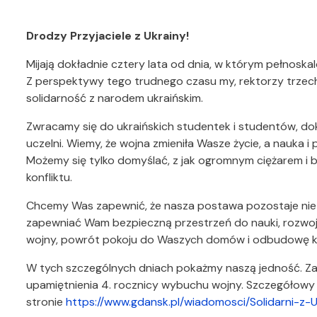
Drodzy Przyjaciele z Ukrainy!
Mijają dokładnie cztery lata od dnia, w którym pełnoska
Z perspektywy tego trudnego czasu my, rektorzy trzec
solidarność z narodem ukraińskim.
Zwracamy się do ukraińskich studentek i studentów, d
uczelni. Wiemy, że wojna zmieniła Wasze życie, a nauka i
Możemy się tylko domyślać, z jak ogromnym ciężarem i 
konfliktu.
Chcemy Was zapewnić, że nasza postawa pozostaje niez
zapewniać Wam bezpieczną przestrzeń do nauki, rozwoju 
wojny, powrót pokoju do Waszych domów i odbudowę kr
W tych szczególnych dniach pokażmy naszą jedność. 
upamiętnienia 4. rocznicy wybuchu wojny. Szczegółow
stronie
https://www.gdansk.pl/wiadomosci/Solidarni-z