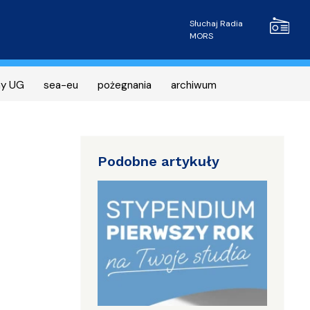
Radio MOR
Słuchaj Radia
MORS
ny UG
sea-eu
pożegnania
archiwum
Podobne artykuły