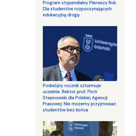
Program stypendialny Pierwszy Rok.
Dla studentów rozpoczynających
edukacyjną drogę
Podwójny rocznik szturmuje
uczelnie. Rektor prof. Piotr
Stepnowski dla Polskiej Agencji
Prasowej: Nie możemy przyjmować
studentów bez końca