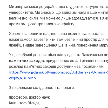
Ми звертаємося до українських студенток і студентів, а
університетів. Ми знаємо, що війна змінила ваше життя
величезної сили. Ми можемо лише здогадуватися, з як
протягом цього тривалого конфлікту.
Хочемо запевнити вас, що наша позиція залишається 
намагаємося забезпечити вам безпечний простір для на
якнайшвидше завершення цієї війни, повернення миру у
У ці особливі дні покажімо нашу єдність. Закликаємо в
пам’ятних заходів
,
приурочених до 4-ї річниці почат
розклад пам’ятних заходів доступний за посиланням:
https://www.gdansk.pl/wiadomosci/Solidarni-z-Ukrai
wojny,a,305155
З висловами солідарності та поваги,
професор, доктор наук
Кшиштоф Вільде,