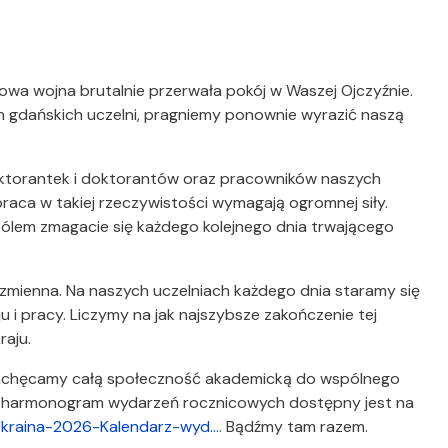
lowa wojna brutalnie przerwała pokój w Waszej Ojczyźnie.
h gdańskich uczelni, pragniemy ponownie wyrazić naszą
oktorantek i doktorantów oraz pracowników naszych
 praca w takiej rzeczywistości wymagają ogromnej siły.
bólem zmagacie się każdego kolejnego dnia trwającego
mienna. Na naszych uczelniach każdego dnia staramy się
i pracy. Liczymy na jak najszybsze zakończenie tej
aju.
Zachęcamy całą społeczność akademicką do wspólnego
y harmonogram wydarzeń rocznicowych dostępny jest na
-Ukraina-2026-Kalendarz-wyd…
. Bądźmy tam razem.