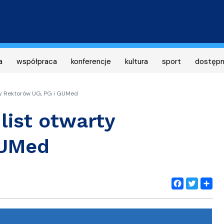
Przejdź
do
treści
a
współpraca
konferencje
kultura
sport
dostęp
rty Rektorów UG, PG i GUMed
 list otwarty
GUMed
Facebook
Twitter
Share