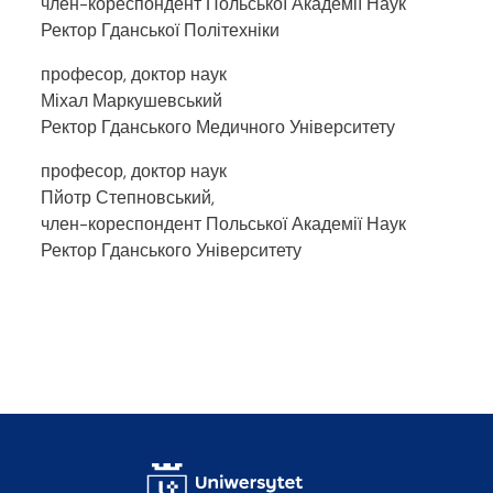
член-кореспондент Польської Академії Наук
Ректор Гданської Політехніки
професор, доктор наук
Міхал Маркушевський
Ректор Гданського Медичного Університету
професор, доктор наук
Пйотр Степновський,
член-кореспондент Польської Академії Наук
Ректор Гданського Університету