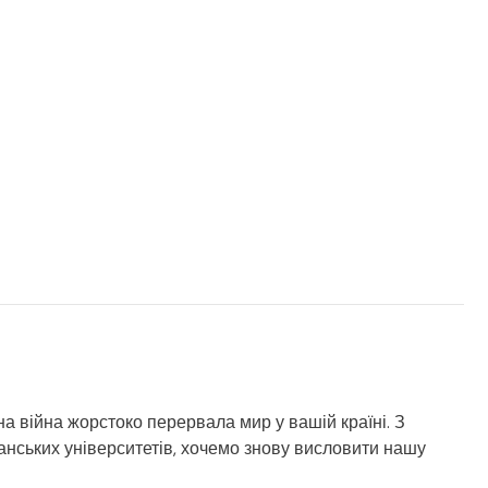
а війна жорстоко перервала мир у вашій країні. З
данських університетів, хочемо знову висловити нашу