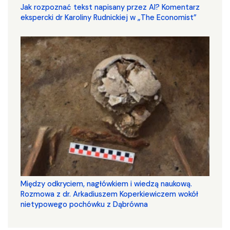
Jak rozpoznać tekst napisany przez AI? Komentarz
ekspercki dr Karoliny Rudnickiej w „The Economist”
Między odkryciem, nagłówkiem i wiedzą naukową.
Rozmowa z dr. Arkadiuszem Koperkiewiczem wokół
nietypowego pochówku z Dąbrówna