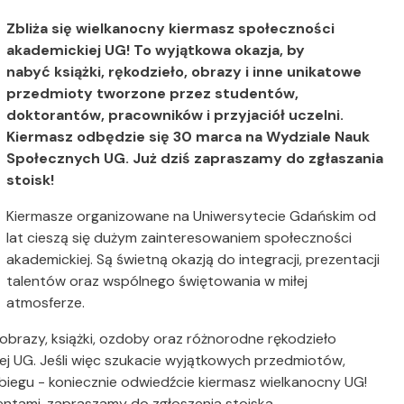
Zbliża się wielkanocny kiermasz społeczności
akademickiej UG! To wyjątkowa okazja, by
nabyć książki, rękodzieło, obrazy i inne unikatowe
przedmioty tworzone przez studentów,
doktorantów, pracowników i przyjaciół uczelni.
Kiermasz odbędzie się 30 marca na Wydziale Nauk
Społecznych UG. Już dziś zapraszamy do zgłaszania
stoisk!
Kiermasze organizowane na Uniwersytecie Gdańskim od
lat cieszą się dużym zainteresowaniem społeczności
akademickiej. Są świetną okazją do integracji, prezentacji
talentów oraz wspólnego świętowania w miłej
atmosferze.
obrazy, książki, ozdoby oraz różnorodne rękodzieło
j UG. Jeśli więc szukacie wyjątkowych przedmiotów,
biegu - koniecznie odwiedźcie kiermasz wielkanocny UG!
lentami, zapraszamy do zgłoszenia stoiska.