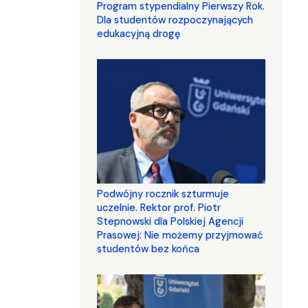
Program stypendialny Pierwszy Rok.
Dla studentów rozpoczynających
edukacyjną drogę
Podwójny rocznik szturmuje
uczelnie. Rektor prof. Piotr
Stepnowski dla Polskiej Agencji
Prasowej: Nie możemy przyjmować
studentów bez końca