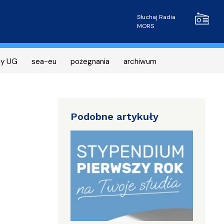
Radio MOR
Słuchaj Radia
MORS
ny UG
sea-eu
pożegnania
archiwum
Podobne artykuły