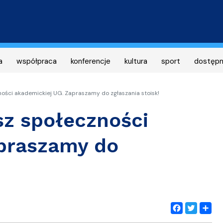
Przejdź
do
treści
a
współpraca
konferencje
kultura
sport
dostęp
ości akademickiej UG. Zapraszamy do zgłaszania stoisk!
z społeczności
apraszamy do
Facebook
Twitter
Share