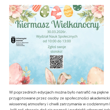
W poprzednich edycjach można było natrafić na piękne 
przygotowane przez osoby ze społeczności akademickie
wiosennej atmosfery i chwili zatrzymania w codziennym 
Jeśli zaś chcecie dać się poznać i podzielić własnymi ta