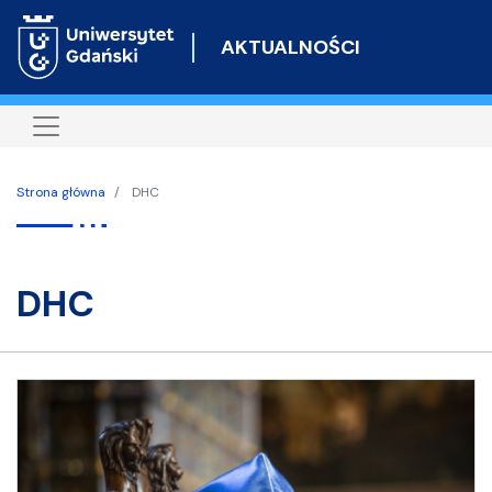
Przejdź
do
AKTUALNOŚCI
treści
Strona główna
DHC
DHC