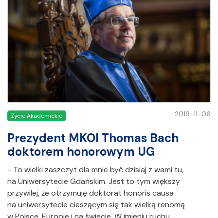
2019-11-06
Życie Akademickie
Prezydent MKOl Thomas Bach
doktorem honorowym UG
- To wielki zaszczyt dla mnie być dzisiaj z wami tu,
na Uniwersytecie Gdańskim. Jest to tym większy
przywilej, że otrzymuję doktorat honoris causa
na uniwersytecie cieszącym się tak wielką renomą
w Polsce, Europie i na świecie. W imieniu ruchu