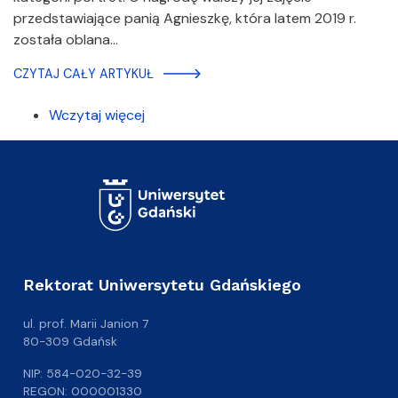
przedstawiające panią Agnieszkę, która latem 2019 r.
została oblana…
CZYTAJ CAŁY ARTYKUŁ
Wczytaj więcej
Rektorat Uniwersytetu Gdańskiego
ul. prof. Marii Janion 7
80-309 Gdańsk
NIP: 584-020-32-39
REGON: 000001330