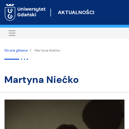
Przejdź
do
AKTUALNOŚCI
treści
Strona główna
Martyna Niećko
Martyna Niećko