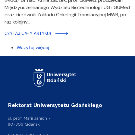
(MUG). Dr hab. Anna Żaczek, prof. GUMed, prodziekan
Międzyuczelnianego Wydziału Biotechnologii UG i GUMed
oraz kierownik Zakładu Onkologii Translacyjnej MWB, po
raz kolejny…
CZYTAJ CAŁY ARTYKUŁ
Wczytaj więcej
Rektorat Uniwersytetu Gdańskiego
ul. prof. Marii Janion 7
80-309 Gdańsk