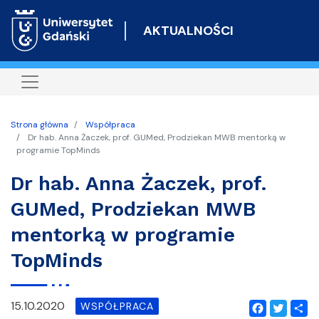
Przejdź
do
AKTUALNOŚCI
treści
Strona główna
Współpraca
Dr hab. Anna Żaczek, prof. GUMed, Prodziekan MWB mentorką w
programie TopMinds
Dr hab. Anna Żaczek, prof.
GUMed, Prodziekan MWB
mentorką w programie
TopMinds
15.10.2020
WSPÓŁPRACA