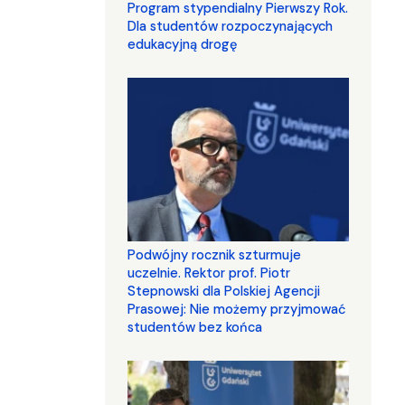
Program stypendialny Pierwszy Rok.
Dla studentów rozpoczynających
edukacyjną drogę
Podwójny rocznik szturmuje
uczelnie. Rektor prof. Piotr
Stepnowski dla Polskiej Agencji
Prasowej: Nie możemy przyjmować
studentów bez końca