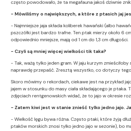
często powodowało, że ta megafauna jakoś dziwnie znik
- Mówiliśmy o największych, a które z ptasich jaj je
- Najmniejsze jaja składa koliberek hawański (albo hawa
pszczółki jest bardzo trafne. Ten ptak mierzy około 6 cm,
odpowiednio mniejsze, mają od 1 cm do 1,3 cm długości.
- Czyli są mniej więcej wielkości tik taka?
- Tak, ważą tylko jeden gram. W jaju kurzym zmieściłoby s
naprawdę przepaść. Zresztą wszystko, co dotyczy tego 
Skoro mówimy o rekordach, ciekawe jest na przykład ja
jajem w stosunku do masy ciała składającego je ptaka. 
zdjęciach rentgenowskich widać, że to jajo w okresie roz
- Zatem kiwi jest w stanie znieść tylko jedno jajo. 
- Wielkość lęgu bywa różna. Często ptaki, które żyją dłuż
ptaków morskich znosi tylko jedno jajo w sezonie), bo m