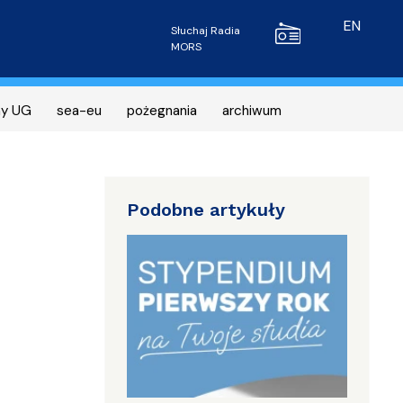
Radio MORS
EN
Słuchaj Radia
MORS
ny UG
sea-eu
pożegnania
archiwum
Podobne artykuły