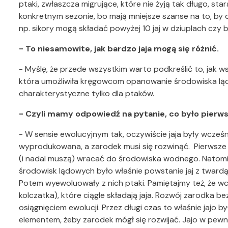
ptaki, zwłaszcza migrujące, które nie żyją tak długo, st
konkretnym sezonie, bo mają mniejsze szanse na to, by
np. sikory mogą składać powyżej 10 jaj w dziuplach czy
- To niesamowite, jak bardzo jaja mogą się różnić.
- Myślę, że przede wszystkim warto podkreślić to, jak ws
która umożliwiła kręgowcom opanowanie środowiska lądow
charakterystyczne tylko dla ptaków.
- Czyli mamy odpowiedź na pytanie, co było pierwsz
- W sensie ewolucyjnym tak, oczywiście jaja były wcześ
wyprodukowana, a zarodek musi się rozwinąć. Pierwsze j
(i nadal muszą) wracać do środowiska wodnego. Natomi
środowisk lądowych było właśnie powstanie jaj z twardą 
Potem wyewoluowały z nich ptaki. Pamiętajmy też, że wcią
kolczatka), które ciągle składają jaja. Rozwój zarodka
osiągnięciem ewolucji. Przez długi czas to właśnie jajo 
elementem, żeby zarodek mógł się rozwijać. Jajo w pew