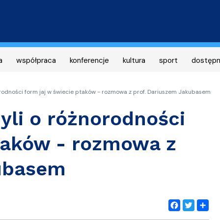
Przejdź
do
treści
a
współpraca
konferencje
kultura
sport
dostęp
norodności form jaj w świecie ptaków - rozmowa z prof. Dariuszem Jakubasem
zyli o różnorodności
ptaków - rozmowa z
kubasem
Facebook
Twitter
Share