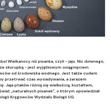
l Wielkanocy niż pisanka, czyli - jajo. Nic dziwnego,
o ze skorupką - jest wyjątkowym osiągnięciem
ęgowców od środowiska wodnego. Jest także cudem
 by przetrwać czas wysiadywania, a zarazem
. Jaja ptaków różnią się wielkością, kształtem,
świat „naturalnych pisanek”, o którym opowiedział
oologii Kręgowców Wydziału Biologii UG.