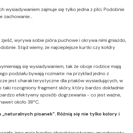
rych wysiadywaniem zajmuje się tylko jedna z płci. Podobnie
we zachowanie…
ś zjeść, wyrywa sobie pióra puchowe i okrywa nimi gniazdo,
odobnie. Stąd wiemy, że najcieplejsze kurtki czy kołdry
wymieniają się wysiadywaniem, tak że oboje rodzice mają
go podziału bywają rozmaite: na przykład jedno z
szcze jest charakterystyczne dla ptaków wysiadujących, w
o taki rozogniony fragment skóry, który bardzo dokładnie
To bardzo efektywny sposób dogrzewania - co jest ważne,
 nawet około 38ºC.
naturalnych pisanek”. Różnią się nie tylko kolory i
okrągłe, inne mają bardzo charakterystyczny, gruszkowaty