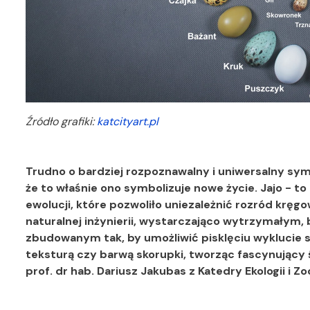
Źródło grafiki:
katcityart.pl
Trudno o bardziej rozpoznawalny i uniwersalny symbo
że to właśnie ono symbolizuje nowe życie. Jajo - t
ewolucji, które pozwoliło uniezależnić rozród kr
naturalnej inżynierii, wystarczająco wytrzymałym,
zbudowanym tak, by umożliwić pisklęciu wyklucie się
teksturą czy barwą skorupki, tworząc fascynujący 
prof. dr hab. Dariusz Jakubas z Katedry Ekologii i Z