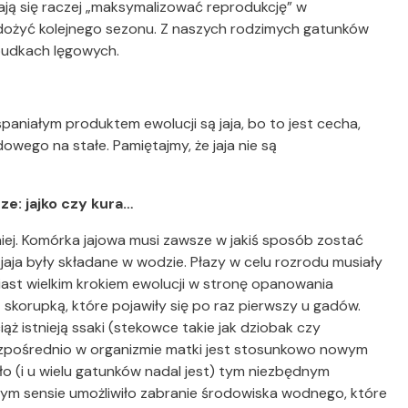
arają się raczej „maksymalizować reprodukcję” w
 dożyć kolejnego sezonu. Z naszych rodzimych gatunków
 budkach lęgowych.
paniałym produktem ewolucji są jaja, bo to jest cecha,
ego na stałe. Pamiętajmy, że jaja nie są
e: jajko czy kura…
niej. Komórka jajowa musi zawsze w jakiś sposób zostać
aja były składane w wodzie. Płazy w celu rozrodu musiały
ast wielkim krokiem ewolucji w stronę opanowania
skorupką, które pojawiły się po raz pierwszy u gadów.
ż istnieją ssaki (stekowce takie jak dziobak czy
 bezpośrednio w organizmie matki jest stosunkowo nowym
było (i u wielu gatunków nadal jest) tym niezbędnym
nym sensie umożliwiło zabranie środowiska wodnego, które