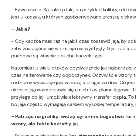
- Bywa różnie. Są takie ptaki, na przykład kolibry, u któ
jest u kaczek, u których zaobserwowano zresztą cieka
- Jakie?
- Gdy kaczka musi raz na jakiś czas zostawić jaja, by co
żeby znajdujące się w nim jaja nie wystygły. Gęsi robią p
puchowe są właśnie z puchu kaczek i gęsi.
Natomiast u wielu ptaków obydwie płcie jak najbardziej 
czas na żerowanie czy odpoczynek. Oczywiście wzory te
rodziców wysiaduje jaja w nocy, a drugie za dnia. Co je
okresie lęgowym pojawia się u nich tzw. plama lęgowa. T
przylega do jaj i umożliwia efektywny transfer ciepła. 
bo jaja często wymagają całkiem wysokiej temperatury,
- Patrząc na grafikę, widzę ogromne bogactwo form „
wzory, ale także kształty jaj.
- Faktycznie, niektóre jaja (np.
zimorodka
) są bardziej 