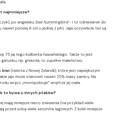
ała.
st najmniejsze?
ńczyk), po angielsku
bee hummingbird
- i to odniesienie do
 nawet poniżej 6 cm u jednej z płci. Jaja oczywiście też są
ię 75 jaj tego koliberka hawańskiego. Także to jest
gatunku, np. gniazda, to zupełne maleństwo.
jo
kiwi
(nielota z Nowej Zelandii), które jest największym
Takie jajo może stanowić nawet 25% masy samicy. Na
rodu wręcz „monopolizuje” wnętrze jej ciała.
Jak to bywa u innych ptaków?
ej mają mniejsze nieco zniesienia (na przykład wiele
ają przed sobą wiele sezonów lęgowych. Z kolei mniejsze