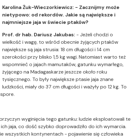
Karolina Żuk-Wieczorkiewicz: - Zacznijmy może
nietypowo: od rekordów. Jakie są największe i
najmniejsze jaja w świecie ptaków?
Prof. dr hab. Dariusz Jakubas:
-
Jeżeli chodzi o
wielkość i wagę, to wśród obecnie żyjących ptaków
największe są jaja strusia: 18 cm długości i 14 cm
szerokości przy blisko 1,5 kg wagi. Natomiast warto też
wspomnieć o jajach mamutaków, gatunku wymarłego,
żyjącego na Madagaskarze jeszcze około roku
tysięcznego. To były największe ptasie jaja znane
ludzkości, miały do 37 cm długości i ważyły po 12 kg. To
 spore.
przyczyn wyginięcia tego gatunku: ludzie eksploatowali te
i ich jaja, co dość szybko doprowadziło do ich wymarcia.
 wszystkich kontynentach - pojawienie się człowieka