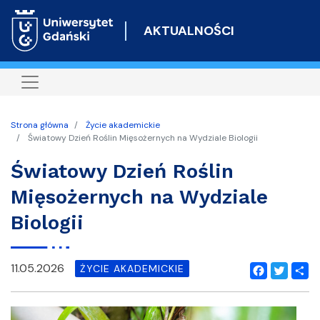
Przejdź
do
AKTUALNOŚCI
treści
Strona główna
Życie akademickie
Światowy Dzień Roślin Mięsożernych na Wydziale Biologii
Światowy Dzień Roślin
Mięsożernych na Wydziale
Biologii
11.05.2026
ŻYCIE AKADEMICKIE
Facebook
Twitter
Shar