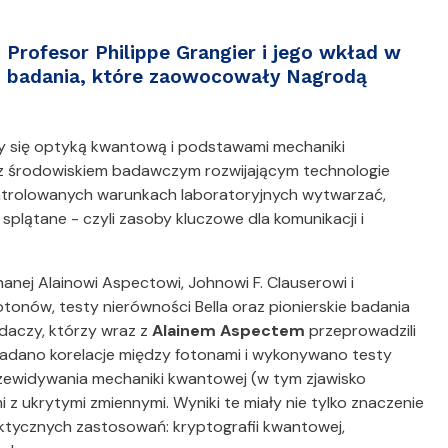
Profesor Philippe Grangier i jego wkład w
badania, które zaowocowały Nagrodą
ący się optyką kwantową i podstawami mechaniki
raz środowiskiem badawczym rozwijającym technologie
kontrolowanych warunkach laboratoryjnych wytwarzać,
plątane - czyli zasoby kluczowe dla komunikacji i
anej Alainowi Aspectowi, Johnowi F. Clauserowi i
tonów, testy nierówności Bella oraz pionierskie badania
daczy, którzy wraz z
Alainem Aspectem
przeprowadzili
badano korelacje między fotonami i wykonywano testy
rzewidywania mechaniki kwantowej (w tym zjawisko
mi z ukrytymi zmiennymi. Wyniki te miały nie tylko znaczenie
raktycznych zastosowań: kryptografii kwantowej,