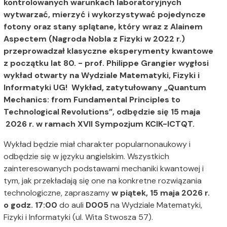
kontrolowanych warunkach laboratoryjnych
wytwarzać, mierzyć i wykorzystywać pojedyncze
fotony oraz stany splątane, który wraz z Alainem
Aspectem (Nagroda Nobla z Fizyki w 2022 r.)
przeprowadzał klasyczne eksperymenty kwantowe
z początku lat 80. - prof. Philippe Grangier wygłosi
wykład otwarty na Wydziale Matematyki, Fizyki i
Informatyki UG! Wykład, zatytułowany „Quantum
Mechanics: from Fundamental Principles to
Technological Revolutions”, odbędzie się 15 maja
2026 r. w ramach XVII Sympozjum KCIK-ICTQT.
Wykład będzie miał charakter popularnonaukowy i
odbędzie się w języku angielskim. Wszystkich
zainteresowanych podstawami mechaniki kwantowej i
tym, jak przekładają się one na konkretne rozwiązania
technologiczne, zapraszamy
w piątek, 15 maja 2026 r.
o godz. 17:00
do auli
D005
na Wydziale Matematyki,
Fizyki i Informatyki (ul. Wita Stwosza 57).