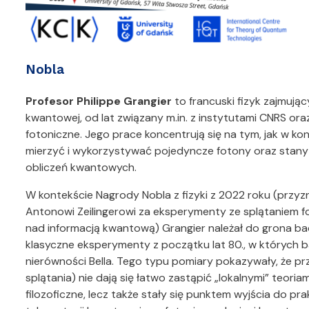
Nobla
Profesor Philippe Grangier
to francuski fizyk zajmuj
kwantowej, od lat związany m.in. z instytutami CNRS o
fotoniczne. Jego prace koncentrują się na tym, jak w 
mierzyć i wykorzystywać pojedyncze fotony oraz stany s
obliczeń kwantowych.
W kontekście Nagrody Nobla z fizyki z 2022 roku (przyzn
Antonowi Zeilingerowi za eksperymenty ze splątaniem fo
nad informacją kwantową) Grangier należał do grona ba
klasyczne eksperymenty z początku lat 80., w których 
nierówności Bella. Tego typu pomiary pokazywały, że p
splątania) nie dają się łatwo zastąpić „lokalnymi” teoria
filozoficzne, lecz także stały się punktem wyjścia do p