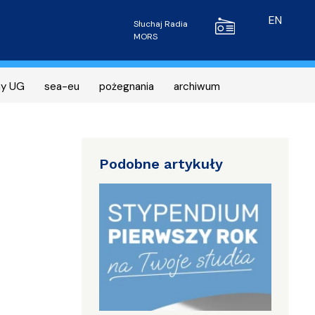
Radio MORS
EN
Słuchaj Radia
MORS
ny UG
sea-eu
pożegnania
archiwum
Podobne artykuły