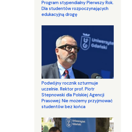
Program stypendialny Pierwszy Rok.
Dla studentów rozpoczynających
edukacyjną drogę
Podwójny rocznik szturmuje
uczelnie. Rektor prof. Piotr
Stepnowski dla Polskiej Agencji
Prasowej: Nie możemy przyjmować
studentów bez końca