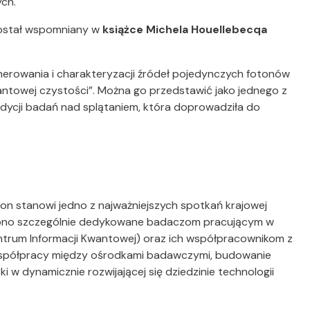
ych.
został wspomniany w
książce Michela Houellebecqa
enerowania i charakteryzacji źródeł pojedynczych fotonów
wantowej czystości”. Można go przedstawić jako jednego z
ycji badań nad splątaniem, która doprowadziła do
 stanowi jedno z najważniejszych spotkań krajowej
st ono szczególnie dedykowane badaczom pracującym w
entrum Informacji Kwantowej) oraz ich współpracownikom z
 współpracy między ośrodkami badawczymi, budowanie
i w dynamicznie rozwijającej się dziedzinie technologii