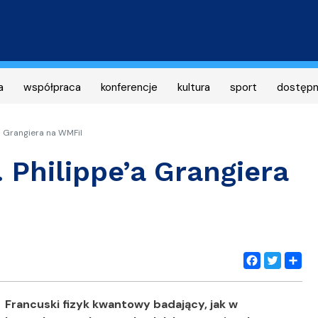
Przejdź
do
treści
a
współpraca
konferencje
kultura
sport
dostęp
a Grangiera na WMFiI
 Philippe’a Grangiera
Facebook
Twitter
Share
Francuski fizyk kwantowy badający, jak w