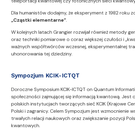
teleportacji kwantowej czy fotonicznych sieci kwantow
Dla humanistów dodajmy, że eksperyment z 1982 roku 
„Cząstki elementarne”
.
W kolejnych latach Grangier rozwijał również metody g
oraz techniki pomiarowe o coraz większej czułości i „k
ważnych współtwórców wczesnej, eksperymentalnej trad
uhonorowania tej dziedziny.
Sympozjum KCIK-ICTQT
Doroczne Symposium KCIK-ICTQT on Quantum Information
społeczności zajmującej się informacją kwantową. Je
polskich instytucjach tworzących sieć KCIK (Krajowe C
Polski i zagranicy. Celem Sympozjum jest wzmocnienie
trwałych relacji naukowych oraz zwiększanie pozycji Polsk
kwantowych.