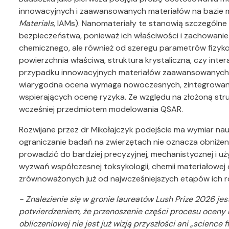
innowacyjnych i zaawansowanych materiałów na bazie 
Materials
, IAMs). Nanomateriały te stanowią szczególn
bezpieczeństwa, ponieważ ich właściwości i zachowanie 
chemicznego, ale również od szeregu parametrów fizykoc
powierzchnia właściwa, struktura krystaliczna, czy int
przypadku innowacyjnych materiałów zaawansowanych 
wiarygodna ocena wymaga nowoczesnych, zintegrowany
wspierających ocenę ryzyka. Ze względu na złożoną stru
wcześniej przedmiotem modelowania QSAR.
Rozwijane przez dr Mikołajczyk podejście ma wymiar nau
ograniczanie badań na zwierzętach nie oznacza obniżen
prowadzić do bardziej precyzyjnej, mechanistycznej i uż
wyzwań współczesnej toksykologii, chemii materiałowej
zrównoważonych już od najwcześniejszych etapów ich r
- Znalezienie się w gronie laureatów Lush Prize 2026 j
potwierdzeniem, że przenoszenie części procesu oceny r
obliczeniowej nie jest już wizją przyszłości ani „science f