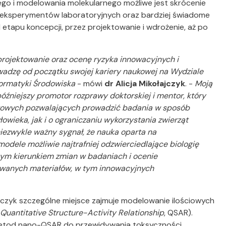
ego i modelowania molekularnego możliwe jest skrócenie
e eksperymentów laboratoryjnych oraz bardziej świadome
 etapu koncepcji, przez projektowanie i wdrożenie, aż po
projektowanie oraz ocenę ryzyka innowacyjnych i
dzę od początku swojej kariery naukowej na Wydziale
ormatyki Środowiska
- mówi
dr Alicja Mikołajczyk
. -
Moją
późniejszy promotor rozprawy doktorskiej i mentor, który
rowych pozwalających prowadzić badania w sposób
wieka, jak i o ograniczaniu wykorzystania zwierząt
niezwykle ważny sygnał, że nauka oparta na
odele możliwie najtrafniej odzwierciedlające biologię
nym kierunkiem zmian w badaniach i ocenie
wanych materiałów, w tym innowacyjnych
ajczyk szczególne miejsce zajmuje modelowanie ilościowych
Quantitative Structure-Activity Relationship
, QSAR).
metod nano-QSAR do przewidywania toksyczności