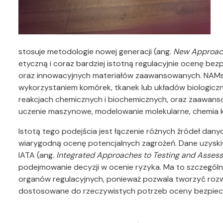
stosuje metodologie nowej generacji (ang.
New Approac
etyczną i coraz bardziej istotną regulacyjnie ocenę b
oraz innowacyjnych materiałów zaawansowanych. NAMs 
wykorzystaniem komórek, tkanek lub układów biologic
reakcjach chemicznych i biochemicznych, oraz zaawa
uczenie maszynowe, modelowanie molekularne, chemia 
Istotą tego podejścia jest łączenie różnych źródeł dan
wiarygodną ocenę potencjalnych zagrożeń. Dane uzysk
IATA (ang.
Integrated Approaches to Testing and Asses
podejmowanie decyzji w ocenie ryzyka. Ma to szczególne 
organów regulacyjnych, ponieważ pozwala tworzyć rozwi
dostosowane do rzeczywistych potrzeb oceny bezpiec