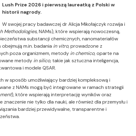
Lush Prize 2026 i pierwszą laureatką z Polski w
historii nagrody.
W swojej pracy badawczej dr Alicja Mikołajczyk rozwija i
h Methodologies
, NAMs), które wspierają nowoczesną,
ezpieczeństwa substancji chemicznych, nanomateriałów
obejmują m.in. badania
in vitro
, prowadzone z
znych poza organizmem, metody
in chemico
, oparte na
nsowane metody
in silico
, takie jak sztuczna inteligencja,
kwantowa i modele QSAR.
ych w sposób umożliwiający bardziej kompleksową i
iwane z NAMs mogą być integrowane w ramach strategii
sment
), które wspierają interpretację wyników oraz
znaczenie nie tylko dla nauki, ale również dla przemysłu i
ązania bardziej przewidywalne, transparentne i
zeństwa.