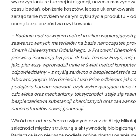
wykorzystaniu sztucznej inteligencji, uczenia maszynow
czasu badań, obniżenie kosztów, lepsze ukierunkowani
zarządzanie ryzykiem w całym cyklu życia produktu - od
ocenę bezpieczeństwa użytkowania.
- Badania nad rozwojem metod in silico wspierających 
zaawansowanych materiałów na bazie nanocząstek prowa
Chemii Uniwersytetu Gdańskiego, w Pracowni Chemoinf
pierwszą inspiracją był prof. dr hab. Tomasz Puzyn, mój 
jako pierwszy wprowadził mnie w świat metod kompute
odpowiedzialny - z myślą zarówno o bezpieczeństwie czło
laboratoryjnych. Wyróżnienie Lush Prize odbieram jako 
podejściu human-relevant, czyli wykorzystująca dane i m
człowieka oraz mechanizmy toksyczności, staje się real
bezpieczeństwa substancji chemicznych oraz zaawanso
nanomateriałów nowej generacji.
Wśród metod
in silico
rozwijanych przez dr Alicję Mikoł
zależności między strukturą a aktywnością biologiczną (
Badaczka jako pierwsza podjęła próbę dostosowania 