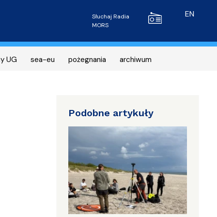
Radio MORS
EN
Słuchaj Radia
MORS
ny UG
sea-eu
pożegnania
archiwum
Podobne artykuły