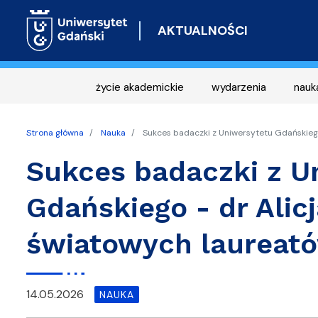
AKTUALNOŚCI
życie akademickie
wydarzenia
nauk
Strona główna
Nauka
Sukces badaczki z Uniwersytetu Gdańskiego
Sukces badaczki z U
Gdańskiego - dr Alic
światowych laureató
14.05.2026
NAUKA