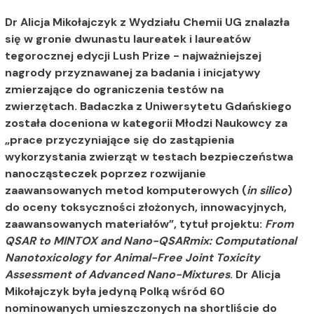
Dr Alicja Mikołajczyk z Wydziału Chemii UG znalazła
się w gronie dwunastu laureatek i laureatów
tegorocznej edycji Lush Prize - najważniejszej
nagrody przyznawanej za badania i inicjatywy
zmierzające do ograniczenia testów na
zwierzętach. Badaczka z Uniwersytetu Gdańskiego
została doceniona w kategorii Młodzi Naukowcy za
„prace przyczyniające się do zastąpienia
wykorzystania zwierząt w testach bezpieczeństwa
nanocząsteczek poprzez rozwijanie
zaawansowanych metod komputerowych (
in silico
)
do oceny toksyczności złożonych, innowacyjnych,
zaawansowanych materiałów”, tytuł projektu:
From
QSAR to MINTOX and Nano-QSARmix: Computational
Nanotoxicology for Animal-Free Joint Toxicity
Assessment of Advanced Nano-Mixtures
. Dr Alicja
Mikołajczyk była jedyną Polką wśród 60
nominowanych umieszczonych na shortliście do