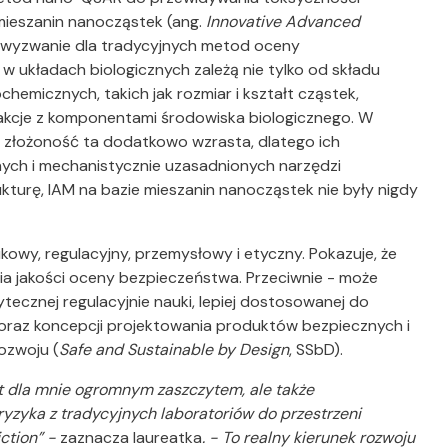
mieszanin nanocząstek (ang.
Innovative Advanced
e wyzwanie dla tradycyjnych metod oceny
w układach biologicznych zależą nie tylko od składu
hemicznych, takich jak rozmiar i kształt cząstek,
erakcje z komponentami środowiska biologicznego. W
złożoność ta dodatkowo wzrasta, dlatego ich
ch i mechanistycznie uzasadnionych narzędzi
kturę, IAM na bazie mieszanin nanocząstek nie były nigdy
kowy, regulacyjny, przemysłowy i etyczny. Pokazuje, że
ia jakości oceny bezpieczeństwa. Przeciwnie - może
ytecznej regulacyjnie nauki, lepiej dostosowanej do
 oraz koncepcji projektowania produktów bezpiecznych i
ozwoju (
Safe and Sustainable by Design
, SSbD).
est dla mnie ogromnym zaszczytem, ale także
yzyka z tradycyjnych laboratoriów do przestrzeni
iction” -
zaznacza laureatka
. - To realny kierunek rozwoju