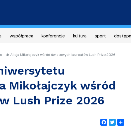
Przejdź
do
treści
a
współpraca
konferencje
kultura
sport
dostęp
 - dr Alicja Mikołajczyk wśród światowych laureatów Lush Prize 2026
niwersytetu
ja Mikołajczyk wśród
w Lush Prize 2026
Facebook
Twitter
Share