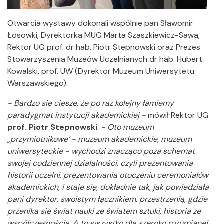
Otwarcia wystawy dokonali wspólnie pan Sławomir
Łosowki, Dyrektorka MUG Marta Szaszkiewicz-Sawa,
Rektor UG prof. dr hab. Piotr Stepnowski oraz Prezes
Stowarzyszenia Muzeów Uczelnianych dr hab. Hubert
Kowalski, prof. UW (Dyrektor Muzeum Uniwersytetu
Warszawskiego).
- Bardzo się cieszę, że po raz kolejny łamiemy
paradygmat instytucji akademickiej -
mówił Rektor UG
prof. Piotr Stepnowski
.
- Oto muzeum
„przymiotnikowe’ - muzeum akademickie, muzeum
uniwersyteckie - wychodzi znacząco poza schemat
swojej codziennej działalności, czyli prezentowania
historii uczelni, prezentowania otoczeniu ceremoniałów
akademickich, i staje się, dokładnie tak, jak powiedziała
pani dyrektor, swoistym łącznikiem, przestrzenią, gdzie
przenika się świat nauki ze światem sztuki, historia ze
współczesnością. A to wszystko dla szeroko rozumianej