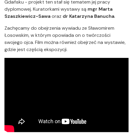
Gdańsku - projekt ten stał się tematem jej pracy
dyplomowej. Kuratorkami wystawy są
mgr Marta
Szaszkiewicz-Sawa
oraz
dr Katarzyna Banucha
.
Zachęcamy do obejrzenia wywiadu ze Sławomirem
Łosowskim, w którym opowiada on o twórczości
swojego ojca. Film można również obejrzeć na wystawie,
gdzie jest częścią ekspozycji.