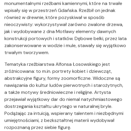
monumentalnymi rzeźbami kamiennymi, które na trwałe
wpisały się w przestrzeń Gdańska. Rzeźbił on jednak
również w drewnie, które pozyskiwał w sposób
nieoczywisty: wykorzystywał zarówno zwalone drzewa,
jak i wydobywane z dna Motławy elementy dawnych
konstrukcji portowych i statków. Dębowe belki, przez lata
zakonserwowane w wodzie i mule, stawały się wyjątkowo
trwałym tworzywem.
Tematyka rzeźbiarstwa Alfonsa Łosowskiego jest
zróżnicowana: to m.in. portrety kobiet i dziewcząt,
abstrakcyjne figury, formy zoomorficzne. Widoczne są
nawiązania do kultur ludów pierwotnych i starożytnych,
a także motywy średniowieczne i religijne. Artysta
przejawiał wyjątkowy dar do niemal natychmiastowego
dostrzegania kształtu ukrytego w naturalnej bryle.
Podążając za intuicją, wspierany talentem i niezbędnymi
umiejętnościami, z bezkształtnej materii wydobywał
rozpoznaną przez siebie figurę.