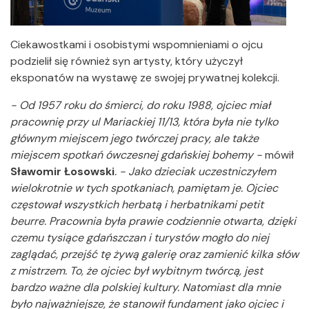
Ciekawostkami i osobistymi wspomnieniami o ojcu
podzielił się również syn artysty, który użyczył
eksponatów na wystawę ze swojej prywatnej kolekcji.
- Od 1957 roku do śmierci, do roku 1988, ojciec miał
pracownię przy ul Mariackiej 11/13, która była nie tylko
głównym miejscem jego twórczej pracy, ale także
miejscem spotkań ówczesnej gdańskiej bohemy -
mówił
Sławomir Łosowski
. - Jako dzieciak uczestniczyłem
wielokrotnie w tych spotkaniach, pamiętam je. Ojciec
częstował wszystkich herbatą i herbatnikami petit
beurre. Pracownia była prawie codziennie otwarta, dzięki
czemu tysiące gdańszczan i turystów mogło do niej
zaglądać, przejść tę żywą galerię oraz zamienić kilka słów
z mistrzem. To, że ojciec był wybitnym twórcą, jest
bardzo ważne dla polskiej kultury. Natomiast dla mnie
było najważniejsze, że stanowił fundament jako ojciec i