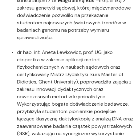
konsultacjom z dr
Magdaleną Buś
–ekspertką z
zakresu genetyki sądowej, której międzynarodowe
doświadczenie pozwoliło na przekazanie
studentom najnowszych światowych trendów w
badaniach genomu na potrzeby wymiaru
sprawiedliwości.
dr hab. inż. Aneta Lewkowicz, prof. UG: jako
ekspertka w zakresie aplikacji metod
fizykochemicznych w naukach sądowych oraz
certyfikowany Mistrz Dydaktyki kurs Master of
Didictics, Ghent University), poprowadziła zajęcia z
zakresu innowacji dydaktycznych oraz
nowoczesnych metod w kryminalistyce.
Wykorzystując bogate doświadczenie badawcze,
przybliżyła studentom pionierskie podejście
łączące klasyczną daktyloskopię z analizą DNA oraz
zaawansowane badania cząstek powystrzałowych
(GSR), wskazując na synergiczne wykorzystanie