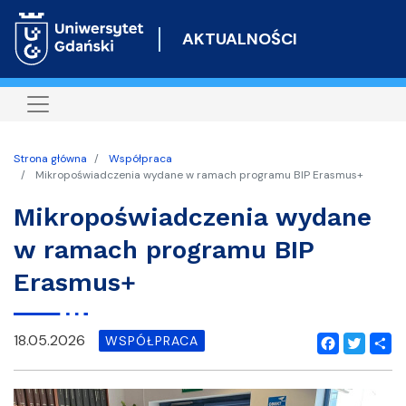
Przejdź
do
AKTUALNOŚCI
treści
Strona główna
Współpraca
Mikropoświadczenia wydane w ramach programu BIP Erasmus+
Mikropoświadczenia wydane
w ramach programu BIP
Erasmus+
18.05.2026
WSPÓŁPRACA
Facebook
Twitter
Shar