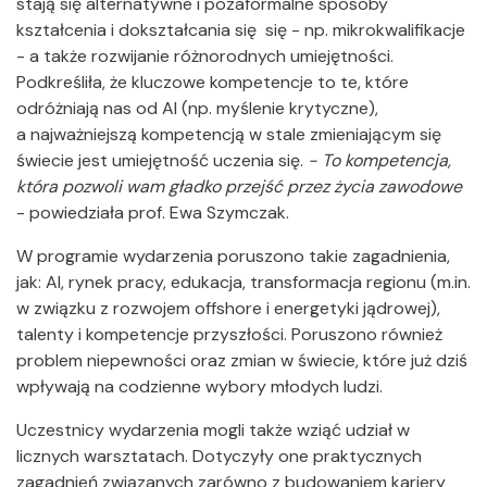
stają się alternatywne i pozaformalne sposoby
kształcenia i dokształcania się się - np. mikrokwalifikacje
- a także rozwijanie różnorodnych umiejętności.
Podkreśliła, że kluczowe kompetencje to te, które
odróżniają nas od AI (np. myślenie krytyczne),
a najważniejszą kompetencją w stale zmieniającym się
świecie jest umiejętność uczenia się.
- To kompetencja,
która pozwoli wam gładko przejść przez życia zawodowe
- powiedziała prof. Ewa Szymczak.
W programie wydarzenia poruszono takie zagadnienia,
jak: AI, rynek pracy, edukacja, transformacja regionu (m.in.
w związku z rozwojem offshore i energetyki jądrowej),
talenty i kompetencje przyszłości. Poruszono również
problem niepewności oraz zmian w świecie, które już dziś
wpływają na codzienne wybory młodych ludzi.
Uczestnicy wydarzenia mogli także wziąć udział w
licznych warsztatach. Dotyczyły one praktycznych
zagadnień związanych zarówno z budowaniem kariery