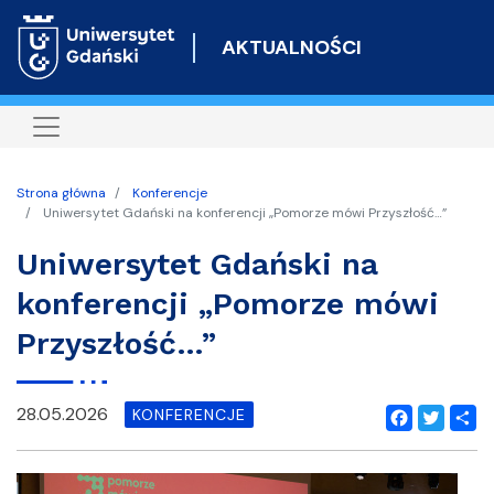
Przejdź
do
AKTUALNOŚCI
treści
Strona główna
Konferencje
Uniwersytet Gdański na konferencji „Pomorze mówi Przyszłość…”
Uniwersytet Gdański na
konferencji „Pomorze mówi
Przyszłość…”
28.05.2026
KONFERENCJE
Facebook
Twitter
Shar