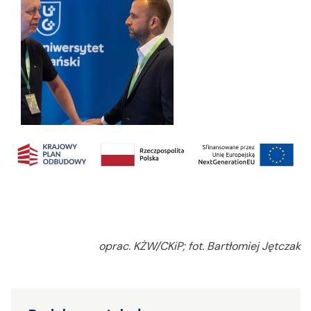
oprac. KŻW/CKiP; fot. Bartłomiej Jętczak