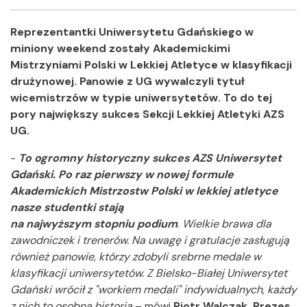
Facebook
Twitter
Shar
Reprezentantki Uniwersytetu Gdańskiego w
miniony weekend zostały Akademickimi
Mistrzyniami Polski w Lekkiej Atletyce w klasyfikacji
drużynowej. Panowie z UG wywalczyli tytuł
wicemistrzów w typie uniwersytetów. To do tej
pory największy sukces Sekcji Lekkiej Atletyki AZS
UG.
-
To ogromny historyczny sukces AZS Uniwersytet
Gdański. Po raz pierwszy w nowej formule
Akademickich Mistrzostw Polski w lekkiej atletyce
nasze studentki stają
na najwyższym stopniu podium
.
Wielkie brawa dla
zawodniczek i trenerów. Na uwagę i gratulacje zasługują
również panowie, którzy zdobyli srebrne medale w
klasyfikacji uniwersytetów. Z Bielsko-Białej Uniwersytet
Gdański wrócił z "workiem medali" indywidualnych, każdy
z nich to osobna historia
– mówi
Piotr Walczak, Prezes