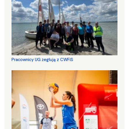
Pracownicy UG żeglują z CWFiS