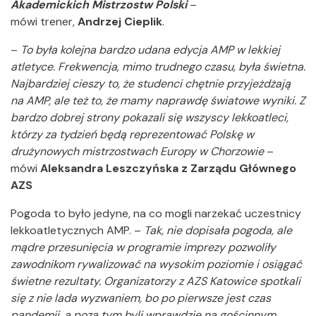
Akademickich Mistrzostw Polski
–
mówi trener,
Andrzej Cieplik
.
–
To była kolejna bardzo udana edycja AMP w lekkiej
atletyce. Frekwencja, mimo trudnego czasu, była świetna.
Najbardziej cieszy to, że studenci chętnie przyjeżdżają
na AMP, ale też to, że mamy naprawdę światowe wyniki. Z
bardzo dobrej strony pokazali się wszyscy lekkoatleci,
którzy za tydzień będą reprezentować Polskę w
drużynowych mistrzostwach Europy w Chorzowie
–
mówi
Aleksandra Leszczyńska z Zarządu Głównego
AZS
Pogoda to było jedyne, na co mogli narzekać uczestnicy
lekkoatletycznych AMP. –
Tak, nie dopisała pogoda, ale
mądre przesunięcia w programie imprezy pozwoliły
zawodnikom rywalizować na wysokim poziomie i osiągać
świetne rezultaty. Organizatorzy z AZS Katowice spotkali
się z nie lada wyzwaniem, bo po pierwsze jest czas
pandemii, a poza tym byli wprawdzie na gościnnym