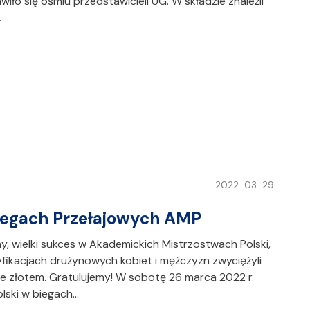
wiło się ośmiu przedstawicieli UG. W składzie znaleźli
…
2022-03-29
Biegach Przełajowych AMP
y, wielki sukces w Akademickich Mistrzostwach Polski,
fikacjach drużynowych kobiet i mężczyzn zwyciężyli
e złotem. Gratulujemy! W sobotę 26 marca 2022 r.
lski w biegach…