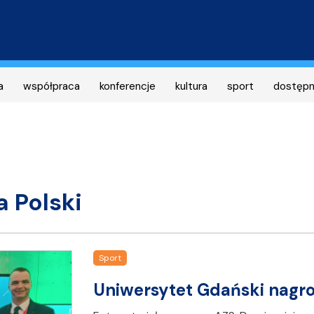
Przejdź
do
treści
a
współpraca
konferencje
kultura
sport
dostęp
 Polski
Sport
Uniwersytet Gdański nagro