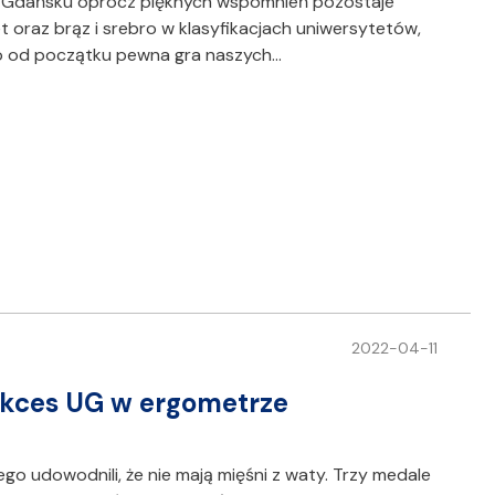
 Gdańsku oprócz pięknych wspomnień pozostaje
et oraz brąz i srebro w klasyfikacjach uniwersytetów,
 to od początku pewna gra naszych…
2022-04-11
kces UG w ergometrze
go udowodnili, że nie mają mięśni z waty. Trzy medale