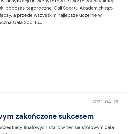
w klasyfikacji uniwersytetów i czwarte w klasyfikacji
ak, podczas tegorocznej Gali Sportu Akademickiego,
aczy, a przede wszystkim najlepsze uczelnie w
oczna Gala Sportu…
2022-04-29
łowym zakończone sukcesem
o uczestnicy finałowych starć w tenisie stołowym cała