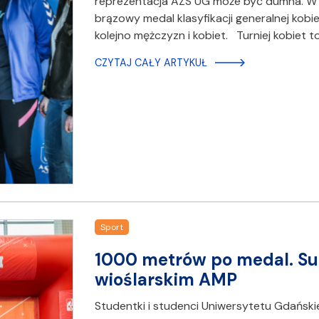
reprezentacja AZS UG może być dumna. W
brązowy medal klasyfikacji generalnej kobi
kolejno mężczyzn i kobiet. Turniej kobiet
CZYTAJ CAŁY ARTYKUŁ
Sport
1000 metrów po medal. Su
wioślarskim AMP
Studentki i studenci Uniwersytetu Gdańskie