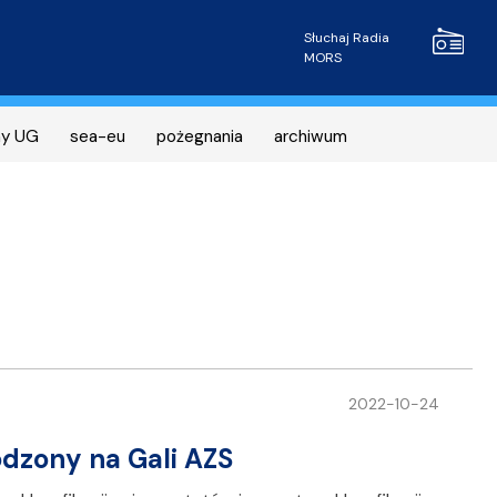
Radio MOR
Słuchaj Radia
MORS
ny UG
sea-eu
pożegnania
archiwum
2022-10-24
dzony na Gali AZS