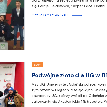
UG Drugiego i trzeciego kwietnia w Pile poja
się: Felicja Gajdowska, Kacper Gros, Dmitrij
CZYTAJ CAŁY ARTYKUŁ
Sport
Podwójne złoto dla UG w 
AZS UG. Uniwersytet Gdański odniósł kolejn
tym razem w Biegach Przełajowych. W klasy
zawodnicy UG, którzy wrócili do Gdańska z
zakończyły się Akademickie Mistrzostwa Po