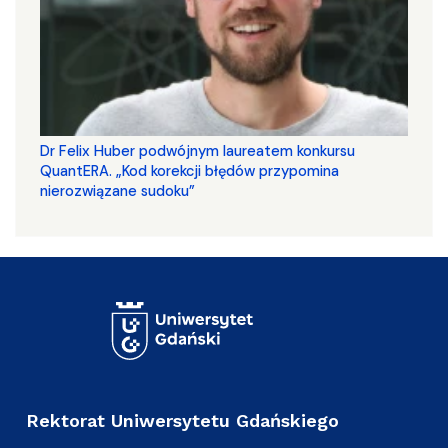
Dr Felix Huber podwójnym laureatem konkursu
QuantERA. „Kod korekcji błędów przypomina
nierozwiązane sudoku”
Rektorat Uniwersytetu Gdańskiego