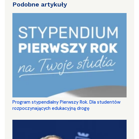
Podobne artykuły
Program stypendialny Pierwszy Rok. Dla studentów
rozpoczynających edukacyjną drogę