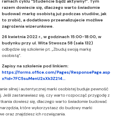
ramach cyklu “Studencie bądź aktywny!”. Tym
razem dowiecie się, dlaczego warto świadomie
budować markę osobistą już podczas studiów, jak
to zrobić, a dodatkowo przeanalizujecie możliwe
zagrożenia wizerunkowe.
26 kwietnia 2022 r., w godzinach 15:00-18:00, w
budynku przy ul. Wita Stwosza 58 (sala 132)
odbędzie się szkolenie pt. „Zbuduj swoją markę
osobistą”.
Zapisy na szkolenie pod linkiem:
https://forms.office.com/Pages/ResponsePage.asp
x?id=7FC5suMenU2sXk3Z214…
anie silnej i autentycznej marki osobistej buduje pewność
. Jeśli zastanawiasz się, czy warto rozpocząć przygodę z
otkania dowiesz się, dlaczego warto świadomie budować
 narzędzia, które wykorzystasz do budowy marki
we oraz znajdziesz ich rozwiązania.