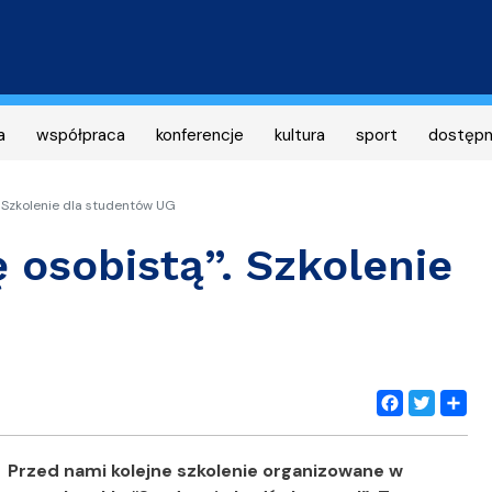
Przejdź
do
treści
a
współpraca
konferencje
kultura
sport
dostęp
 Szkolenie dla studentów UG
 osobistą”. Szkolenie
Facebook
Twitter
Share
Przed nami kolejne szkolenie organizowane w