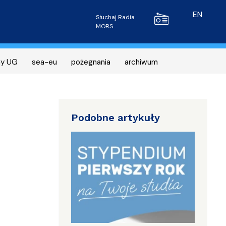
Radio MORS
EN
Słuchaj Radia
MORS
ny UG
sea-eu
pożegnania
archiwum
Podobne artykuły