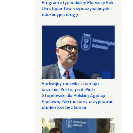
Program stypendialny Pierwszy Rok.
Dla studentów rozpoczynających
edukacyjną drogę
Podwójny rocznik szturmuje
uczelnie. Rektor prof. Piotr
Stepnowski dla Polskiej Agencji
Prasowej: Nie możemy przyjmować
studentów bez końca