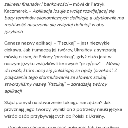
zakresu finansów i bankowości
– mówi dr Patryk
Kaczmarek. -
Aplikacja losuje z wciąż rozwijającej się
bazy terminów ekonomicznych definicję, a użytkownik ma
możliwość nauczenia się zwięzłej definicji w obu
językach
.
Geneza nazwy aplikacji – "Pszukaj" – jest niezwykle
ciekawa. Jak tłumaczą jej twórcy, Ukraińcy z sympatią
mówią o tym, że Polacy "przekają", gdyż dużo jest w
naszym języku związków literowych "przy/psz". -
Mówią
do osób, które uczą się polskiego, że będą "przekać". Z
połączenia tego sformułowania ze słowem szukaj
stworzyliśmy nazwę "Pszukaj" – zdradzają twórcy
aplikacji
.
Skąd pomysł na stworzenie takiego narzędzia? Jak
przyznają jego twórcy, wynikł on z potrzeby nauki języka
wśród osób przybywających do Polski z Ukrainy.
-
Docelowo chcemy rozwinąć aplikację tak, by możliwa