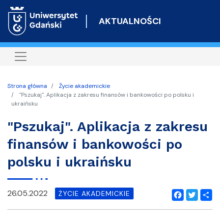
Przejdź
do
AKTUALNOŚCI
treści
Strona główna
Życie akademickie
"Pszukaj". Aplikacja z zakresu finansów i bankowości po polsku i
ukraińsku
"Pszukaj". Aplikacja z zakresu
finansów i bankowości po
polsku i ukraińsku
26.05.2022
ŻYCIE AKADEMICKIE
Facebook
Twitter
Shar