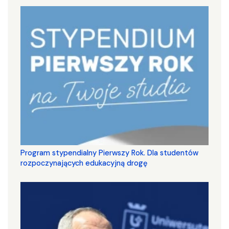
Program stypendialny Pierwszy Rok. Dla studentów
rozpoczynających edukacyjną drogę