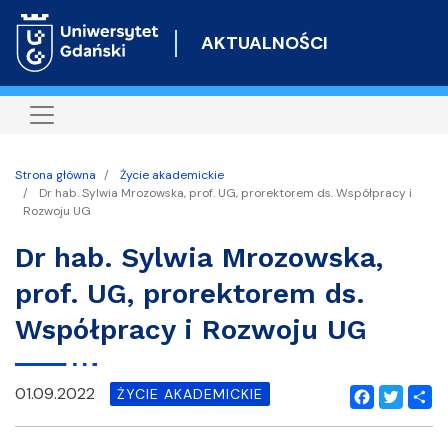
Przejdź
do
AKTUALNOŚCI
treści
Strona główna
Życie akademickie
Dr hab. Sylwia Mrozowska, prof. UG, prorektorem ds. Współpracy i
Rozwoju UG
Dr hab. Sylwia Mrozowska,
prof. UG, prorektorem ds.
Współpracy i Rozwoju UG
01.09.2022
ŻYCIE AKADEMICKIE
Facebook
Twitter
Shar