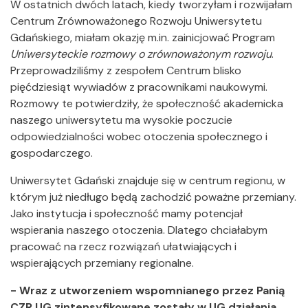
W ostatnich dwóch latach, kiedy tworzyłam i rozwijałam
Centrum Zrównoważonego Rozwoju Uniwersytetu
Gdańskiego, miałam okazję m.in. zainicjować Program
Uniwersyteckie rozmowy o zrównoważonym rozwoju
.
Przeprowadziliśmy z zespołem Centrum blisko
pięćdziesiąt wywiadów z pracownikami naukowymi.
Rozmowy te potwierdziły, że społeczność akademicka
naszego uniwersytetu ma wysokie poczucie
odpowiedzialności wobec otoczenia społecznego i
gospodarczego.
Uniwersytet Gdański znajduje się w centrum regionu, w
którym już niedługo będą zachodzić poważne przemiany.
Jako instytucja i społeczność mamy potencjał
wspierania naszego otoczenia. Dlatego chciałabym
pracować na rzecz rozwiązań ułatwiających i
wspierających przemiany regionalne.
- Wraz z utworzeniem wspomnianego przez Panią
CZR UG zintensyfikowane zostały w UG działania