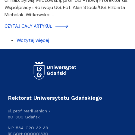
dr hab. Sylwią Mrozowską, prof. UG - nową Prorektor ds.
Współpracy i Rozwoju UG. Fot. Alan Stocki/UG. Elżbieta
Michalak-Witkowska: -…
CZYTAJ CAŁY ARTYKUŁ
Wczytaj więcej
Rektorat Uniwersytetu Gdańskiego
ul. prof. Marii Janion 7
80-309 Gdańsk
NIP: 584-020-32-39
REGON: 000001330