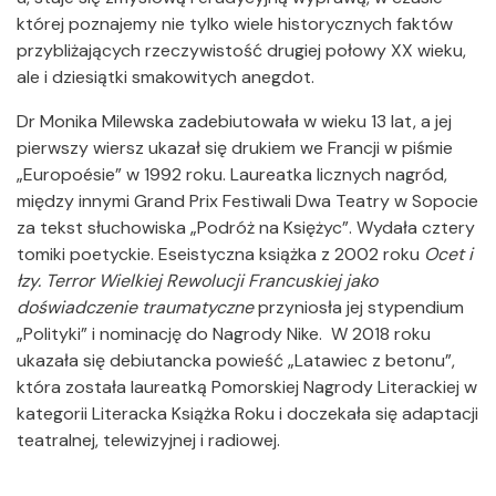
której poznajemy nie tylko wiele historycznych faktów
przybliżających rzeczywistość drugiej połowy XX wieku,
ale i dziesiątki smakowitych anegdot.
Dr Monika Milewska zadebiutowała w wieku 13 lat, a jej
pierwszy wiersz ukazał się drukiem we Francji w piśmie
„Europoésie”
w 1992 roku. Laureatka licznych nagród,
między innymi Grand Prix Festiwali Dwa Teatry w Sopocie
za tekst słuchowiska „Podróż na Księżyc”. Wydała cztery
tomiki poetyckie. Eseistyczna książka z 2002 roku
Ocet i
łzy. Terror Wielkiej Rewolucji Francuskiej jako
doświadczenie traumatyczne
przyniosła jej stypendium
„Polityki” i nominację do Nagrody Nike. W 2018 roku
ukazała się debiutancka powieść „Latawiec z betonu”,
która została laureatką Pomorskiej Nagrody Literackiej w
kategorii Literacka Książka Roku i doczekała się adaptacji
teatralnej, telewizyjnej i radiowej.