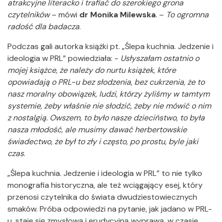
atrakcyjne literacko i trafiać do szerokiego grona
czytelników
– mówi
dr Monika Milewska
. –
To ogromna
radość dla badacza
.
Podczas gali autorka książki pt. „Ślepa kuchnia. Jedzenie i
ideologia w PRL” powiedziała: -
Usłyszałam ostatnio o
mojej książce, że należy do nurtu książek, które
opowiadają o PRL-u bez słodzenia, bez cukrzenia, że to
nasz moralny obowiązek, ludzi, którzy żyliśmy w tamtym
systemie, żeby właśnie nie słodzić, żeby nie mówić o nim
z nostalgią. Owszem, to było nasze dzieciństwo, to była
nasza młodość, ale musimy dawać herbertowskie
świadectwo, że był to zły i często, po prostu, byle jaki
czas
.
„Ślepa kuchnia. Jedzenie i ideologia w PRL” to nie tylko
monografia historyczna, ale też wciągający esej, który
przenosi czytelnika do świata dwudziestowiecznych
smaków. Próba odpowiedzi na pytanie, jak jadano w PRL-
u, staje się zmysłową i erudycyjną wyprawą, w czasie