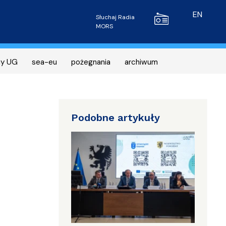
Radio MORS
EN
Słuchaj Radia
MORS
ny UG
sea-eu
pożegnania
archiwum
Podobne artykuły