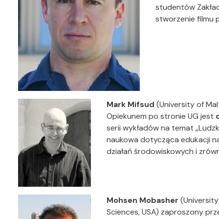
studentów Zakład
stworzenie filmu 
Mark Mifsud
(University of M
Opiekunem po stronie UG jest
serii wykładów na temat „Ludz
naukowa dotycząca edukacji 
działań środowiskowych i zró
Mohsen Mobasher
(Universit
Sciences, USA) zaproszony prze