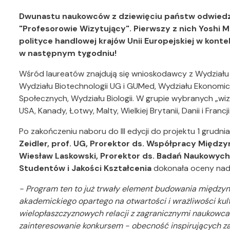
Dwunastu naukowców z dziewięciu państw odwiedzi
"Profesorowie Wizytujący". Pierwszy z nich Yoshi M
polityce handlowej krajów Unii Europejskiej w kont
w następnym tygodniu!
Wśród laureatów znajdują się wnioskodawcy z Wydziału M
Wydziału Biotechnologii UG i GUMed, Wydziału Ekonomic
Społecznych, Wydziału Biologii. W grupie wybranych „wi
USA, Kanady, Łotwy, Malty, Wielkiej Brytanii, Danii i Francji
Po zakończeniu naboru do III edycji do projektu 1 grudnia
Zeidler, prof. UG, Prorektor ds. Współpracy Międz
Wiesław Laskowski, Prorektor ds. Badań Naukowych
Studentów i Jakości Kształcenia
dokonała oceny nad
- Program ten to już trwały element budowania między
akademickiego opartego na otwartości i wrażliwości kul
wielopłaszczyznowych relacji z zagranicznymi naukowcam
zainteresowanie konkursem - obecność inspirujących z