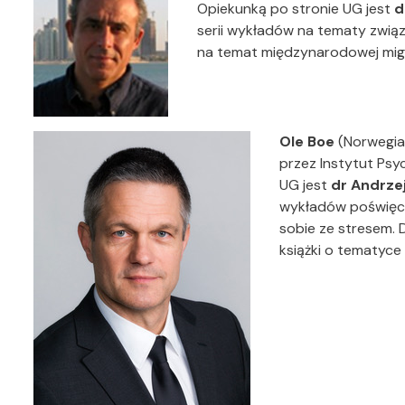
Opiekunką po stronie UG jest
d
serii wykładów na tematy związa
na temat międzynarodowej migra
Ole Boe
(Norwegia
przez Instytut Psy
UG jest
dr Andrzej
wykładów poświęco
sobie ze stresem. 
książki o tematyce