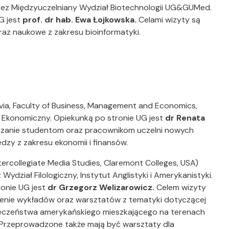
ez Międzyuczelniany Wydział Biotechnologii UG&GUMed.
G jest
prof. dr hab. Ewa Łojkowska.
Celami wizyty są
raz naukowe z zakresu bioinformatyki.
tvia, Faculty of Business, Management and Economics,
Ekonomiczny. Opiekunką po stronie UG jest
dr Renata
azanie studentom oraz pracownikom uczelni nowych
zy z zakresu ekonomii i finansów.
tercollegiate Media Studies, Claremont Colleges, USA)
ydział Filologiczny, Instytut Anglistyki i Amerykanistyki.
onie UG jest
dr Grzegorz Welizarowicz.
Celem wizyty
enie wykładów oraz warsztatów z tematyki dotyczącej
łeczeństwa amerykańskiego mieszkającego na terenach
 Przeprowadzone także mają być warsztaty dla