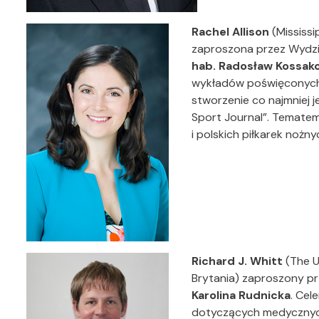
Rachel Allison
(Mississi
zaproszona przez Wydzi
hab. Radosław Kossako
wykładów poświęconych 
stworzenie co najmniej 
Sport Journal”. Temate
i polskich piłkarek nożny
Richard J. Whitt
(The U
Brytania) zaproszony pr
Karolina Rudnicka
. Cel
dotyczących medycznych