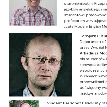
staroniemieckim. Przepr
języków angielskiego i ni
studentów i pracownik
profesorem wizytującym 
„Late Modern English Me
Torbjorn L. K
Department of 
przez Wydział 
Arkadiusz Mod
dla studentów 
konwersatoriów
współczesnych 
W ramach wizyt
pracownikami In
poświęcony ws
międzynarodowy
Vincent Perrichot
(University of