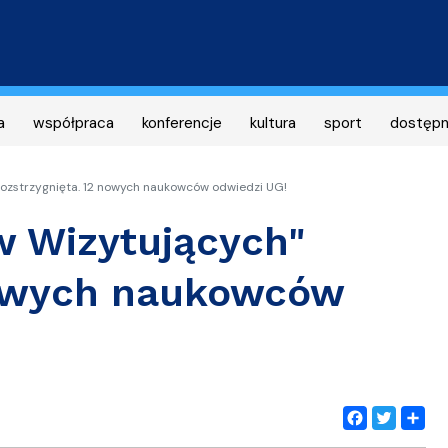
Przejdź
do
treści
a
współpraca
konferencje
kultura
sport
dostęp
 rozstrzygnięta. 12 nowych naukowców odwiedzi UG!
ów Wizytujących"
nowych naukowców
Facebook
Twitter
Share