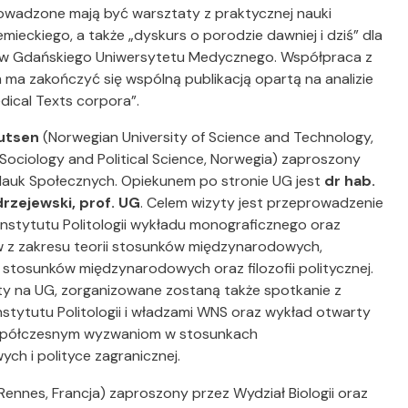
owadzone mają być warsztaty z praktycznej nauki
emieckiego, a także „dyskurs o porodzie dawniej i dziś” dla
ów Gdańskiego Uniwersytetu Medycznego. Współpraca z
ma zakończyć się wspólną publikacją opartą na analizie
dical Texts corpora”.
nutsen
(Norwegian University of Science and Technology,
Sociology and Political Science, Norwegia) zaproszony
Nauk Społecznych. Opiekunem po stronie UG jest
dr hab.
rzejewski, prof. UG
. Celem wizyty jest przeprowadzenie
Instytutu Politologii wykładu monograficznego oraz
 z zakresu teorii stosunków międzynarodowych,
stosunków międzynarodowych oraz filozofii politycznej.
y na UG, zorganizowane zostaną także spotkanie z
stytutu Politologii i władzami WNS oraz wykład otwarty
półczesnym wyzwaniom w stosunkach
ch i polityce zagranicznej.
 Rennes, Francja) zaproszony przez Wydział Biologii oraz