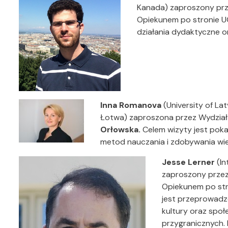
Kanada) zaproszony prz
Opiekunem po stronie U
działania dydaktyczne o
Inna Romanova
(University of La
Łotwa) zaproszona przez Wydział 
Orłowska.
Celem wizyty jest pok
metod nauczania i zdobywania wied
Jesse Lerner
(In
zaproszony przez W
Opiekunem po str
jest przeprowadz
kultury oraz spo
przygranicznych.