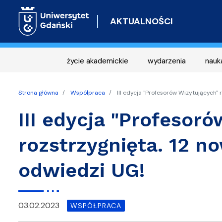
AKTUALNOŚCI
życie akademickie
wydarzenia
nauk
Strona główna
Współpraca
III edycja "Profesorów Wizytujących"
III edycja "Profesor
rozstrzygnięta. 12 
odwiedzi UG!
03.02.2023
WSPÓŁPRACA