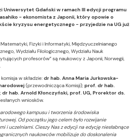
 Uniwersytet Gdański w ramach III edycji programu
asahiko - ekonomista z Japonii, który opowie o
ekście kryzysu energetycznego - przyjedzie na UG już
atematyki, Fizyki i Informatyki, Międzyuczelnianego
znego, Wydziału Filologicznego, Wydziału Nauk
zytujących profesorów” są naukowcy z Japonii, Norwegii,
.
 komisja w składzie:
dr hab. Anna Maria Jurkowska-
ynarodowej
(przewodnicząca Komisji);
prof. dr hab.
;
dr hab. Arnold Kłonczyński, prof. UG, Prorektor ds.
esłanych wniosków.
narodowego kampusu i tworzenia środowiska
turowej. Od początku jego celem było rozwijanie
i i uczelniami. Cieszy Nas z edycji na edycję niesłabnące
agranicznych naukowców mobilizuje do doskonalenia