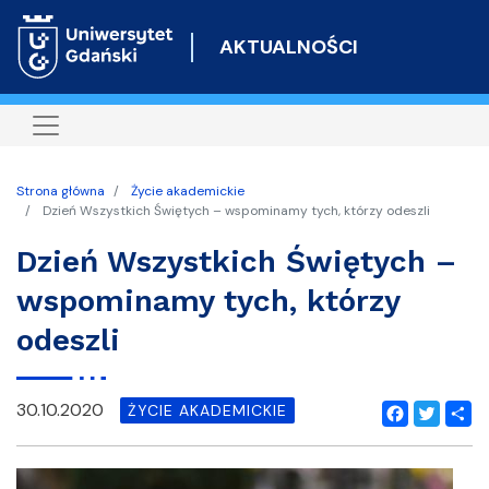
Przejdź
do
AKTUALNOŚCI
treści
Strona główna
Życie akademickie
Dzień Wszystkich Świętych – wspominamy tych, którzy odeszli
Dzień Wszystkich Świętych –
wspominamy tych, którzy
odeszli
30.10.2020
ŻYCIE AKADEMICKIE
Facebook
Twitter
Shar