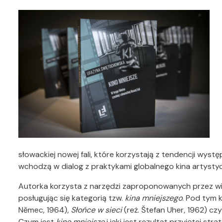
słowackiej nowej fali, które korzystają z tendencji wyst
wchodzą w dialog z praktykami globalnego kina artyst
Autorka korzysta z narzędzi zaproponowanych przez wielk
posługując się kategorią tzw.
kina mniejszego
. Pod tym 
Němec, 1964),
Słońce w sieci
(reż. Štefan Uher, 1962) cz
Czym jest
kino mniejsze
i jaki jest rezultat przyjętej str