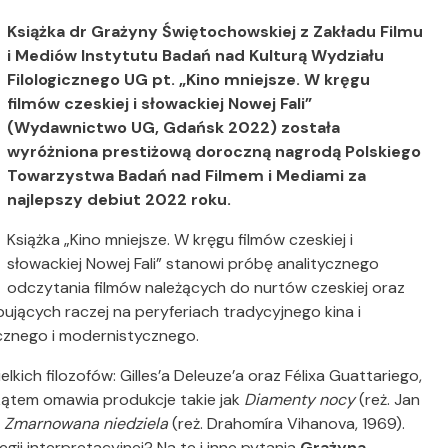
Książka dr Grażyny Świętochowskiej z Zakładu Filmu
i Mediów Instytutu Badań nad Kulturą Wydziału
Filologicznego UG pt. „Kino mniejsze. W kręgu
filmów czeskiej i słowackiej Nowej Fali”
(Wydawnictwo UG, Gdańsk 2022) została
wyróżniona prestiżową doroczną nagrodą Polskiego
Towarzystwa Badań nad Filmem i Mediami za
najlepszy debiut 2022 roku.
Książka „Kino mniejsze. W kręgu filmów czeskiej i
słowackiej Nowej Fali” stanowi próbę analitycznego
odczytania filmów należących do nurtów czeskiej oraz
ępujących raczej na peryferiach tradycyjnego kina i
ycznego i modernistycznego.
ich filozofów: Gilles’a Deleuze’a oraz Félixa Guattariego,
kątem omawia produkcje takie jak
Diamenty nocy
(reż. Jan
y
Zmarnowana niedziela
(reż. Drahomíra Vihanova, 1969).
ategii interpretacyjnej? Na te i inne pytania
Grażyna