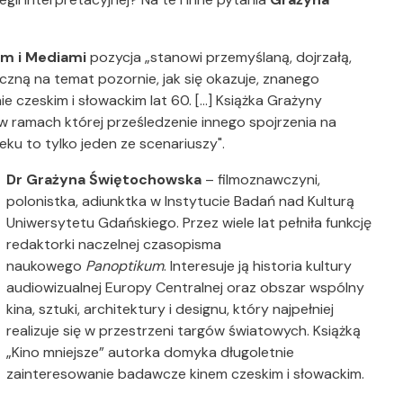
em i Mediami
pozycja „stanowi przemyślaną, dojrzałą,
yczną na temat pozornie, jak się okazuje, znanego
 czeskim i słowackim lat 60. [...] Książka Grażyny
 ramach której prześledzenie innego spojrzenia na
eku to tylko jeden ze scenariuszy".
Dr Grażyna Świętochowska
– filmoznawczyni,
polonistka, adiunktka w Instytucie Badań nad Kulturą
Uniwersytetu Gdańskiego. Przez wiele lat pełniła funkcję
redaktorki naczelnej czasopisma
naukowego
Panoptikum
. Interesuje ją historia kultury
audiowizualnej Europy Centralnej oraz obszar wspólny
kina, sztuki, architektury i designu, który najpełniej
realizuje się w przestrzeni targów światowych. Książką
„Kino mniejsze” autorka domyka długoletnie
zainteresowanie badawcze kinem czeskim i słowackim.