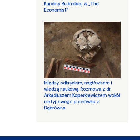
Karoliny Rudnickiej w „The
Economist”
Między odkryciem, nagłówkiem i
wiedzą naukową. Rozmowa z dr.
Arkadiuszem Koperkiewiczem wokół
nietypowego pochówku z
Dąbrówna