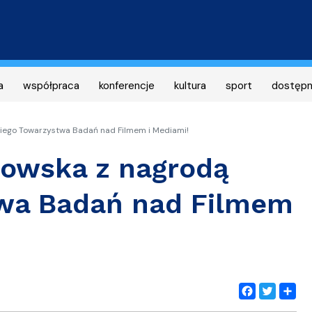
Przejdź
do
treści
a
współpraca
konferencje
kultura
sport
dostęp
iego Towarzystwa Badań nad Filmem i Mediami!
howska z nagrodą
twa Badań nad Filmem
Facebook
Twitter
Share