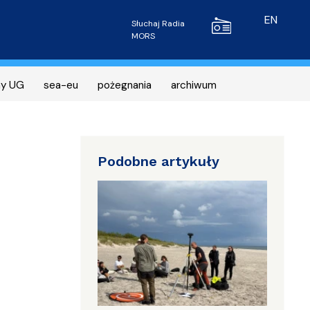
Radio MORS
EN
Słuchaj Radia
MORS
ny UG
sea-eu
pożegnania
archiwum
Podobne artykuły