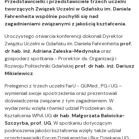
Przedstawicielki i przedstawiciele trzech uczelni
tworzących Związek Uczelni w Gdańsku im. Daniela
Fahrenheita wspólnie pochylili się nad
zagadnieniami związanymi z jakością kształcenia.
Uroczystego otwarcia konferencji dokonali Dyrektor
Związku Uczelni w Gdańsku im. Daniela Fahrenheita
prof.
dr hab. inż. Adriana Zaleska-Medynska
oraz
gospodarz spotkania - Prorektor ds. Organizacji i
Rozwoju Politechniki Gdańskiej
prof. dr hab. inż. Dariusz
Mikielewicz
.
Prelegenci z trzech uczelni FarU - GUMed , PG i UG –
wymieniali swoje spostrzeżenia oraz prezentowali
doświadczenia związane z tym zagadnieniem. W
wydarzeniu wzięła również udział Prodziekan ds.
Kształcenia WPiA UG
dr hab. Małgorzata Balwicka-
Szczyrba, prof. UG
. W spotkaniu dotyczącym
podnoszenia jakości kształcenia wzięły także udział
przedstawicielki Forum Dziekanatów i Biur Dziekana UG: