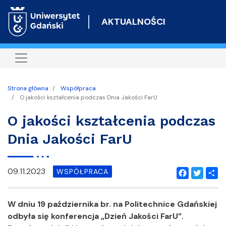
Przejdź
do
AKTUALNOŚCI
treści
Strona główna
Współpraca
O jakości kształcenia podczas Dnia Jakości FarU
O jakości kształcenia podczas
Dnia Jakości FarU
09.11.2023
WSPÓŁPRACA
Facebook
Twitter
Shar
W dniu 19 października br. na Politechnice Gdańskiej
odbyła się konferencja „Dzień Jakości FarU”.