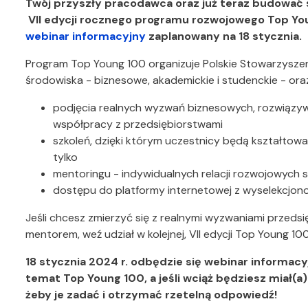
Twój przyszły pracodawca oraz już teraz budować s
VII edycji rocznego programu rozwojowego Top Youn
webinar informacyjny
zaplanowany na 18 stycznia.
Program Top Young 100 organizuje Polskie Stowarzyszeni
środowiska - biznesowe, akademickie i studenckie - ora
podjęcia realnych wyzwań biznesowych, rozwiązy
współpracy z przedsiębiorstwami
szkoleń, dzięki którym uczestnicy będą kształtować
tylko
mentoringu - indywidualnych relacji rozwojowyc
dostępu do platformy internetowej z wyselekcjon
Jeśli chcesz zmierzyć się z realnymi wyzwaniami przedsi
mentorem, weź udział w kolejnej, VII edycji Top Young 100
18 stycznia 2024 r. odbędzie się webinar informac
temat Top Young 100, a jeśli wciąż będziesz miał(a)
żeby je zadać i otrzymać rzetelną odpowiedź!