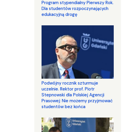
Program stypendialny Pierwszy Rok.
Dla studentów rozpoczynających
edukacyjną drogę
Podwójny rocznik szturmuje
uczelnie. Rektor prof. Piotr
Stepnowski dla Polskiej Agencji
Prasowej: Nie możemy przyjmować
studentów bez końca