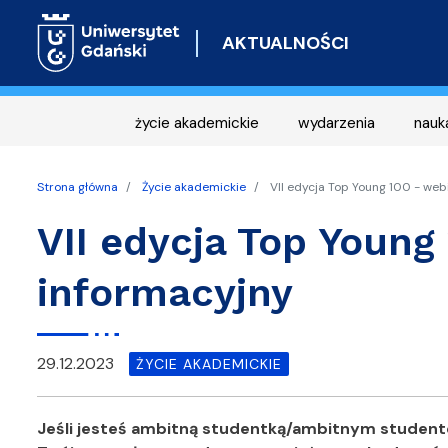
AKTUALNOŚCI
życie akademickie
wydarzenia
nauk
Strona główna
Życie akademickie
VII edycja Top Young 100 - web
VII edycja Top Young
informacyjny
29.12.2023
ŻYCIE AKADEMICKIE
Jeśli jesteś ambitną studentką/ambitnym student