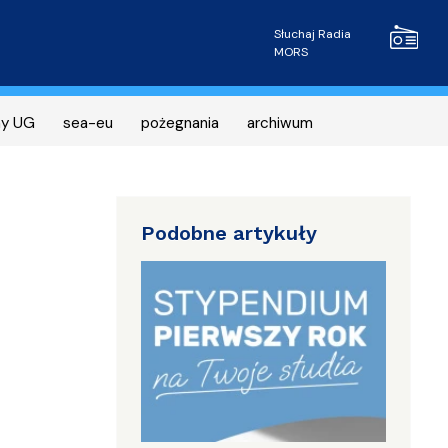
Radio MOR
Słuchaj Radia
MORS
ny UG
sea-eu
pożegnania
archiwum
Podobne artykuły