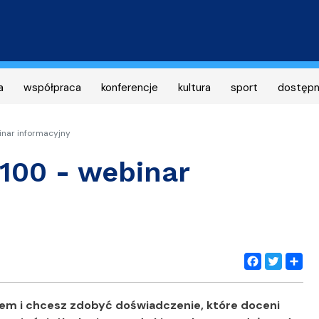
Przejdź
do
treści
a
współpraca
konferencje
kultura
sport
dostęp
inar informacyjny
 100 - webinar
Facebook
Twitter
Share
em i chcesz zdobyć doświadczenie, które doceni