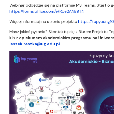
Webinar odbędzie się na platformie MS Teams. Start o go
https://forms.office.com/e/RUe2ANB9T4
Więcej informacji na stronie projektu
https://topyoung10
Masz jakieś pytania? Skontaktuj się z Biurem Projektu 
lub z
opiekunem akademickim programu na Uniwers
leszek.reszka@ug.edu.pl
.