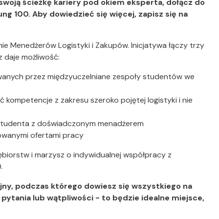
woją ścieżkę kariery pod okiem eksperta, dołącz do
g 100. Aby dowiedzieć się więcej, zapisz się na
e Menedżerów Logistyki i Zakupów. Inicjatywa łączy trzy
z daje możliwość:
wanych przez międzyuczelniane zespoły studentów we
 kompetencje z zakresu szeroko pojętej logistyki i nie
h studenta z doświadczonym menadżerem
owanymi ofertami pracy
ębiorstw i marzysz o indywidualnej współpracy z
.
yjny, podczas którego dowiesz się wszystkiego na
 pytania lub wątpliwości - to będzie idealne miejsce,