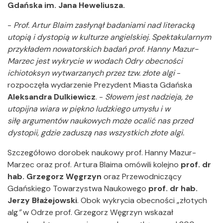
Gdańska im. Jana Heweliusza.
-
Prof. Artur Blaim zasłynął badaniami nad literacką
utopią i dystopią w kulturze angielskiej. Spektakularnym
przykładem nowatorskich badań prof. Hanny Mazur-
Marzec jest wykrycie w wodach Odry obecności
ichiotoksyn wytwarzanych przez tzw. złote algi
-
rozpoczęła wydarzenie Prezydent Miasta Gdańska
Aleksandra Dulkiewicz
. -
Słowem jest nadzieja, że
utopijna wiara w piękno ludzkiego umysłu i w
siłę argumentów naukowych może ocalić nas przed
dystopii, gdzie zaduszą nas wszystkich złote algi.
Szczegółowo dorobek naukowy prof. Hanny Mazur-
Marzec oraz prof. Artura Blaima omówili kolejno
prof. dr
hab. Grzegorz Węgrzyn
oraz Przewodniczący
Gdańskiego Towarzystwa Naukowego
prof. dr hab.
Jerzy Błażejowski
. Obok wykrycia obecności „złotych
alg
”
w Odrze prof. Grzegorz Węgrzyn wskazał