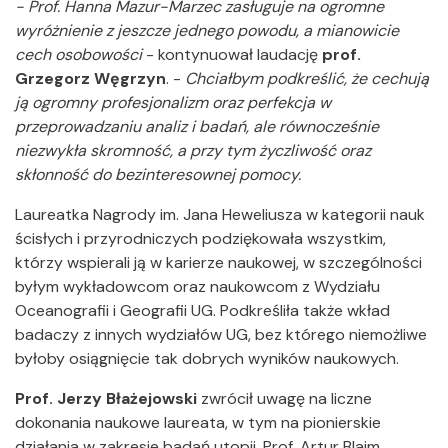
- Prof. Hanna Mazur-Marzec zasługuje na ogromne
wyróżnienie z jeszcze jednego powodu, a mianowicie
cech osobowości
- kontynuował laudację
prof.
Grzegorz Węgrzyn
. -
Chciałbym podkreślić, że cechują
ją ogromny profesjonalizm oraz perfekcja w
przeprowadzaniu analiz i badań, ale równocześnie
niezwykła skromność, a przy tym życzliwość oraz
skłonność do bezinteresownej pomocy.
Laureatka Nagrody im. Jana Heweliusza w kategorii nauk
ścisłych i przyrodniczych podziękowała wszystkim,
którzy wspierali ją w karierze naukowej, w szczególności
byłym wykładowcom oraz naukowcom z Wydziału
Oceanografii i Geografii UG. Podkreśliła także wkład
badaczy z innych wydziałów UG, bez którego niemożliwe
byłoby osiągnięcie tak dobrych wyników naukowych.
Prof. Jerzy Błażejowski
zwrócił uwagę na liczne
dokonania naukowe laureata, w tym na pionierskie
działania w zakresie badań utopii. Prof. Artur Blaim