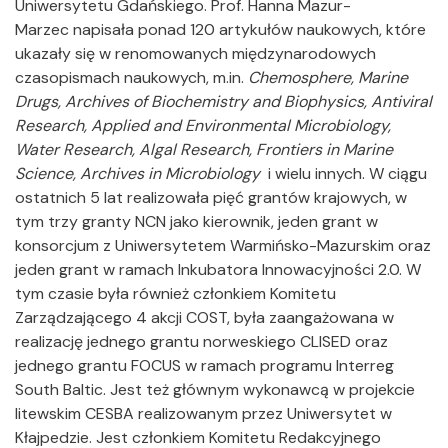
Uniwersytetu Gdańskiego. Prof. Hanna Mazur-
Marzec napisała ponad 120 artykułów naukowych, które
ukazały się w renomowanych międzynarodowych
czasopismach naukowych, m.in.
Chemosphere, Marine
Drugs, Archives of Biochemistry and Biophysics, Antiviral
Research, Applied and Environmental Microbiology,
Water Research, Algal Research, Frontiers in Marine
Science, Archives in Microbiology
i wielu innych. W ciągu
ostatnich 5 lat realizowała pięć grantów krajowych, w
tym trzy granty NCN jako kierownik, jeden grant w
konsorcjum z Uniwersytetem Warmińsko-Mazurskim oraz
jeden grant w ramach Inkubatora Innowacyjności 2.0. W
tym czasie była również członkiem Komitetu
Zarządzającego 4 akcji COST, była zaangażowana w
realizację jednego grantu norweskiego CLISED oraz
jednego grantu FOCUS w ramach programu Interreg
South Baltic. Jest też głównym wykonawcą w projekcie
litewskim CESBA realizowanym przez Uniwersytet w
Kłajpedzie. Jest członkiem Komitetu Redakcyjnego