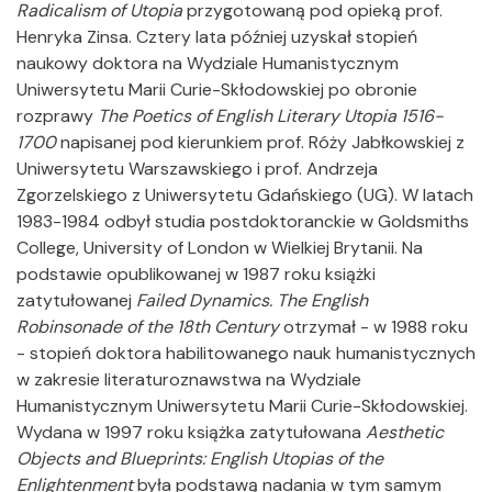
Radicalism of Utopia
przygotowaną pod opieką prof.
Henryka Zinsa. Cztery lata później uzyskał stopień
naukowy doktora na Wydziale Humanistycznym
Uniwersytetu Marii Curie-Skłodowskiej po obronie
rozprawy
The Poetics of English Literary Utopia 1516-
1700
napisanej pod kierunkiem prof. Róży Jabłkowskiej z
Uniwersytetu Warszawskiego i prof. Andrzeja
Zgorzelskiego z Uniwersytetu Gdańskiego (UG). W latach
1983-1984 odbył studia postdoktoranckie w Goldsmiths
College, University of London w Wielkiej Brytanii. Na
podstawie opublikowanej w 1987 roku książki
zatytułowanej
Failed Dynamics. The English
Robinsonade of the 18th Century
otrzymał - w 1988 roku
- stopień doktora habilitowanego nauk humanistycznych
w zakresie literaturoznawstwa na Wydziale
Humanistycznym Uniwersytetu Marii Curie-Skłodowskiej.
Wydana w 1997 roku książka zatytułowana
Aesthetic
Objects and Blueprints: English Utopias of the
Enlightenment
była podstawą nadania w tym samym