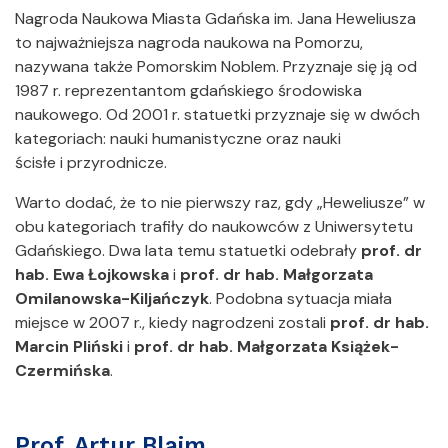
Nagroda Naukowa Miasta Gdańska im. Jana Heweliusza
to najważniejsza nagroda naukowa na Pomorzu,
nazywana także Pomorskim Noblem. Przyznaje się ją od
1987 r. reprezentantom gdańskiego środowiska
naukowego. Od 2001 r. statuetki przyznaje się w dwóch
kategoriach: nauki humanistyczne oraz nauki
ścisłe i przyrodnicze.
Warto dodać, że to nie pierwszy raz, gdy „Heweliusze” w
obu kategoriach trafiły do naukowców z Uniwersytetu
Gdańskiego. Dwa lata temu statuetki odebrały
prof. dr
hab. Ewa Łojkowska
i
prof. dr hab. Małgorzata
Omilanowska-Kiljańczyk
. Podobna sytuacja miała
miejsce w 2007 r., kiedy nagrodzeni zostali
prof. dr hab.
Marcin Pliński
i
prof. dr hab. Małgorzata Książek-
Czermińska
.
Prof. Artur Blaim