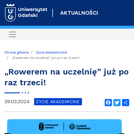
Przejdź
do
AKTUALNOŚCI
treści
Strona główna
Życie akademickie
„Rowerem na uczelnię” już po raz trzeci!
„Rowerem na uczelnię” już po
raz trzeci!
29.03.2024
ŻYCIE AKADEMICKIE
Facebook
Twitter
Shar