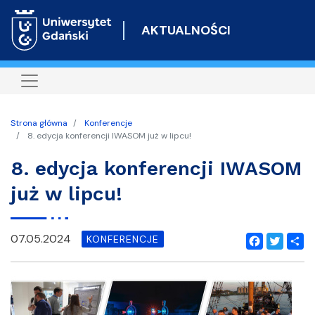
Przejdź
do
AKTUALNOŚCI
treści
Strona główna
Konferencje
8. edycja konferencji IWASOM już w lipcu!
8. edycja konferencji IWASOM
już w lipcu!
07.05.2024
KONFERENCJE
Facebook
Twitter
Shar