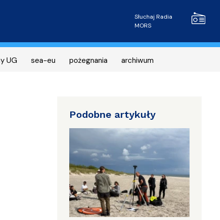
Radio MOR
Słuchaj Radia
MORS
ny UG
sea-eu
pożegnania
archiwum
Podobne artykuły