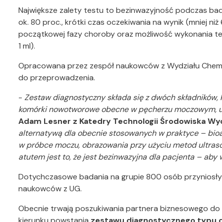
Największe zalety testu to bezinwazyjność podczas ba
ok. 80 proc., krótki czas oczekiwania na wynik (mniej 
początkowej fazy choroby oraz możliwość wykonania test
1 ml).
Opracowana przez zespół naukowców z Wydziału Chemii
do przeprowadzenia.
-
Zestaw diagnostyczny składa się z dwóch składników,
komórki nowotworowe obecne w pęcherzu moczowym, ule
Adam Lesner z Katedry Technologii Środowiska Wy
alternatywą dla obecnie stosowanych w praktyce – bio
w próbce moczu, obrazowania przy użyciu metod ultraso
atutem jest to, że jest bezinwazyjna dla pacjenta – ab
Dotychczasowe badania na grupie 800 osób przyniosły
naukowców z UG.
Obecnie trwają poszukiwania partnera biznesowego do fi
kierunku powstania
zestawu diagnostycznego typu d