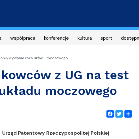
Przejdź
do
treści
a
współpraca
konferencje
kultura
sport
dostęp
 do wykrywania raka układu moczowego
aukowców z UG na test
 układu moczowego
Facebook
Twitter
Share
Urząd Patentowy Rzeczypospolitej Polskiej