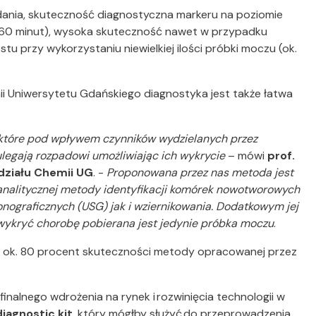
dania, skuteczność diagnostyczna markeru na poziomie
niż 60 minut), wysoka skuteczność nawet w przypadku
u przy wykorzystaniu niewielkiej ilości próbki moczu (ok.
 Uniwersytetu Gdańskiego diagnostyka jest także łatwa
 które pod wpływem czynników wydzielanych przez
gają rozpadowi umożliwiając ich wykrycie
– mówi
prof.
działu Chemii UG
. -
Proponowana przez nas metoda jest
analitycznej metody identyfikacji komórek nowotworowych
nograficznych (USG) jak i wziernikowania. Dodatkowym jej
y wykryć chorobę pobierana jest jedynie próbka moczu
.
 ok. 80 procent skuteczności metody opracowanej przez
nalnego wdrożenia na rynek i rozwinięcia technologii w
iagnostic kit
, który mógłby służyć do przeprowadzenia