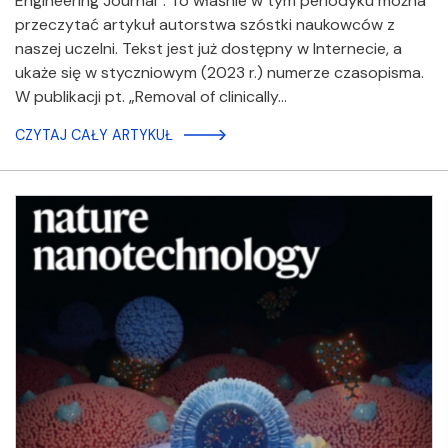
Engineering Journal”. To właśnie w tym periodyku można
przeczytać artykuł autorstwa szóstki naukowców z
naszej uczelni. Tekst jest już dostępny w Internecie, a
ukaże się w styczniowym (2023 r.) numerze czasopisma.
W publikacji pt. „Removal of clinically…
CZYTAJ CAŁY ARTYKUŁ