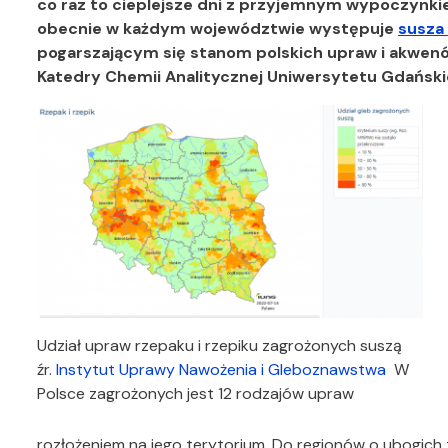
co raz to cieplejsze dni z przyjemnym wypoczynki
obecnie w każdym województwie występuje
susza 
pogarszającym się stanom polskich upraw i akwenów
Katedry Chemii Analitycznej
Uniwersytetu Gdański
Udział upraw rzepaku i rzepiku zagrożonych suszą
źr.
Instytut Uprawy Nawożenia i Gleboznawstwa
W
Polsce zagrożonych jest 12 rodzajów upraw
rozłożeniem na jego terytorium. Do regionów o ubogic