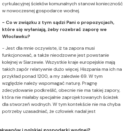
cyrkulacyjnej ścieków komunalnych stanowi konieczność
w nowoczesnej gospodarce wodnej.
- Co w związku z tym sądzi Pani o propozycjach,
które się wyłaniają, żeby rozebrać zaporę we
Włocławku?
- Jest dla mnie oczywiste, iż
ta zapora musi
funkcjonować, a także nieodzowne jest powstanie
kolejnej w Siarzewie. Wszystkie kraje europejskie mają
takich zapór relatywnie dużo więcej. Hiszpania ma ich na
przykład ponad 1200, a my zaledwie 69. W tym
względzie należy wspomagać naturę. Pragnę
zdecydowanie podkreślić, obecnie nie ma takiej zapory,
która nie miałaby specjalnie zaprojektowanych ścieżek
dla stworzeń wodnych. W tym kontekście nie ma chyba
potrzeby uzasadniać, że człowiek nadal jest
h akwenów i polskiej gospodarki wodnej?