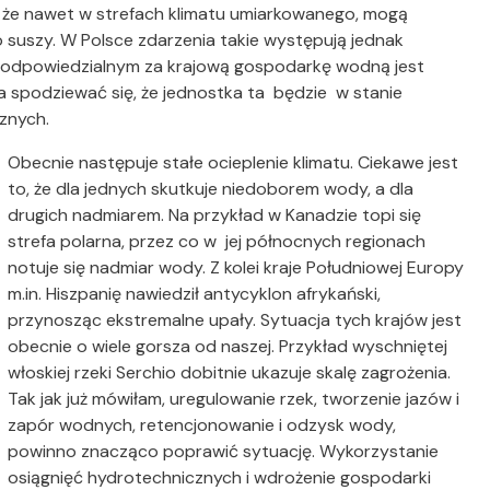
ło, że nawet w strefach klimatu umiarkowanego, mogą
o suszy. W Polsce zdarzenia takie występują jednak
odpowiedzialnym za krajową gospodarkę wodną jest
spodziewać się, że jednostka ta będzie w stanie
znych.
Obecnie następuje stałe ocieplenie klimatu. Ciekawe jest
to, że dla jednych skutkuje niedoborem wody, a dla
drugich nadmiarem. Na przykład w Kanadzie topi się
strefa polarna, przez co w jej północnych regionach
notuje się nadmiar wody. Z kolei kraje Południowej Europy
m.in. Hiszpanię nawiedził antycyklon afrykański,
przynosząc ekstremalne upały. Sytuacja tych krajów jest
obecnie o wiele gorsza od naszej. Przykład wyschniętej
włoskiej rzeki Serchio dobitnie ukazuje skalę zagrożenia.
Tak jak już mówiłam, uregulowanie rzek, tworzenie jazów i
zapór wodnych, retencjonowanie i odzysk wody,
powinno znacząco poprawić sytuację. Wykorzystanie
osiągnięć hydrotechnicznych i wdrożenie gospodarki