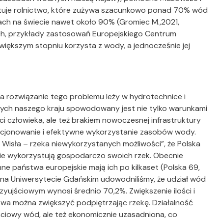
ystuje rolnictwo, które zużywa szacunkowo ponad 70% wód
ach na świecie nawet około 90% (Gromiec M.,2021,
h, przykłady zastosowań Europejskiego Centrum
jwiększym stopniu korzysta z wody, a jednocześnie jej
a rozwiązanie tego problemu leży w hydrotechnice i
ych naszego kraju spowodowany jest nie tylko warunkami
i człowieka, ale też brakiem nowoczesnej infrastruktury
ncjonowanie i efektywne wykorzystanie zasobów wody.
 Wisła – rzeka niewykorzystanych możliwości”, że Polska
 nie wykorzystują gospodarczo swoich rzek. Obecnie
ne państwa europejskie mają ich po kilkaset (Polska 69,
h na Uniwersytecie Gdańskim udowodniliśmy, że udział wód
yujściowym wynosi średnio 70,2%. Zwiększenie ilości i
wa można zwiększyć podpiętrzając rzekę. Działalność
ościowy wód, ale też ekonomicznie uzasadniona, co