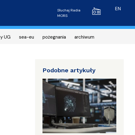
Radio MORS
EN
Słuchaj Radia
MORS
ny UG
sea-eu
pożegnania
archiwum
Podobne artykuły