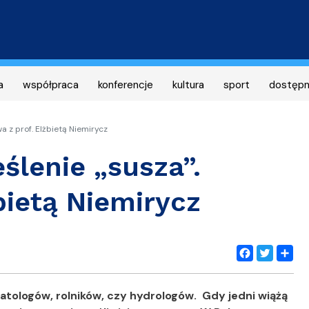
Przejdź
do
treści
a
współpraca
konferencje
kultura
sport
dostęp
a z prof. Elżbietą Niemirycz
ślenie „susza”.
bietą Niemirycz
Facebook
Twitter
Share
matologów, rolników, czy hydrologów. Gdy jedni wiążą