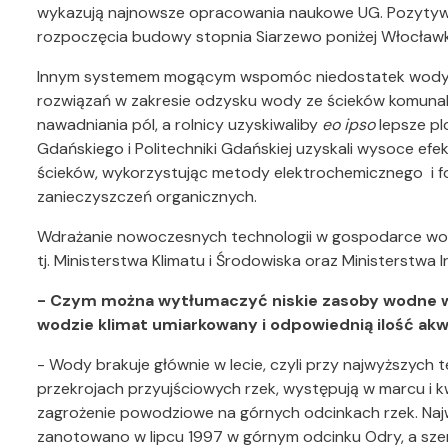
wykazują najnowsze opracowania naukowe UG. Pozytyw
rozpoczęcia budowy stopnia Siarzewo poniżej Włocław
Innym systemem mogącym wspomóc niedostatek wody w 
rozwiązań w zakresie odzysku wody ze ścieków komuna
nawadniania pól, a rolnicy uzyskiwaliby
eo ipso
lepsze plo
Gdańskiego i Politechniki Gdańskiej uzyskali wysoce e
ścieków, wykorzystując metody elektrochemicznego i f
zanieczyszczeń organicznych.
Wdrażanie nowoczesnych technologii w gospodarce w
tj. Ministerstwa Klimatu i Środowiska oraz Ministerstwa 
- Czym można wytłumaczyć niskie zasoby wodne w 
wodzie klimat umiarkowany i odpowiednią ilość a
- Wody brakuje głównie w lecie, czyli przy najwyższyc
przekrojach przyujściowych rzek, występują w marcu i kw
zagrożenie powodziowe na górnych odcinkach rzek. Naj
zanotowano w lipcu 1997 w górnym odcinku Odry, a szerze