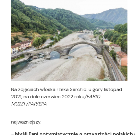
Na zdjęciach włoska rzeka Serchio: u góry listopad
2021, na dole czerwiec 2022 roku
/FABIO
MUZZI /PAP/EPA
najważniejszy.
- Myśli Pani optymistycznie o przyszłości polskic