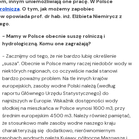
em, innym uniemożliwiają one pracę. W Polsce
rolnicza
. O tym, jak możemy zapobiec
 opowiada prof. dr hab. inż. Elżbieta Niemirycz z
ego.
- Mamy w Polsce obecnie suszę rolniczą i
hydrologiczną. Komu one zagrażają?
- Zacznijmy od tego, że nie bardzo lubię określenie
„susza”. Obecnie w Polsce mamy raczej niedobór wody w
niektórych regionach, co oczywiście nadal stanowi
bardzo poważny problem. Na tle innych krajów
europejskich, zasoby wodne Polski należą (według
raportu Głównego Urzędu Statystycznego) do
najniższych w Europie. Wskaźnik dostępności wody
słodkiej na mieszkańca w Polsce wynosi 1600 m3, przy
średnim europejskim 4500 m3
.
Należy również pamiętać,
że stosunkowo małe zasoby wodne naszego kraju
charakteryzują się dodatkowo, nierównomiernym
h zasobach wodnych należą Kujawy, północne Mazowsze i