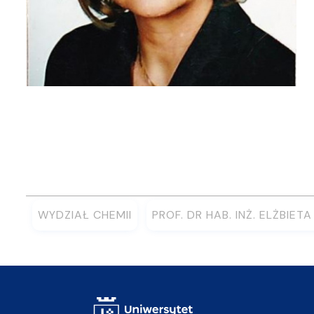
WYDZIAŁ CHEMII
PROF. DR HAB. INŻ. ELŻBIET