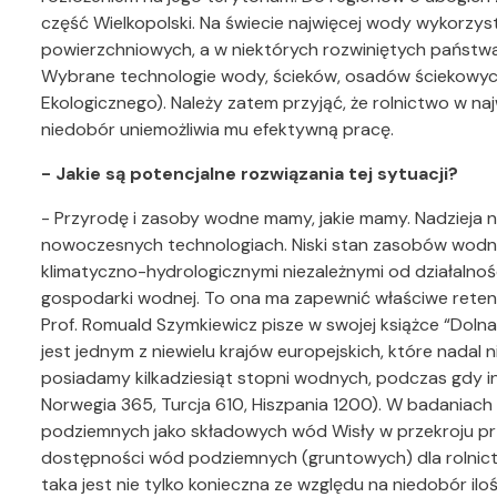
część Wielkopolski. Na świecie najwięcej wody wykorz
powierzchniowych, a w niektórych rozwiniętych państw
Wybrane technologie wody, ścieków, osadów ściekowyc
Ekologicznego). Należy zatem przyjąć, że rolnictwo w na
niedobór uniemożliwia mu efektywną pracę.
- Jakie są potencjalne rozwiązania tej sytuacji?
- Przyrodę i zasoby wodne mamy, jakie mamy. Nadzieja n
nowoczesnych technologiach. Niski stan zasobów wodn
klimatyczno-hydrologicznymi niezależnymi od działalnośc
gospodarki wodnej. To ona ma zapewnić właściwe rete
Prof. Romuald Szymkiewicz pisze w swojej książce “Dolna
jest jednym z niewielu krajów europejskich, które nadal
posiadamy kilkadziesiąt stopni wodnych, podczas gdy in
Norwegia 365, Turcja 610, Hiszpania 1200). W badaniac
podziemnych jako składowych wód Wisły w przekroju prz
dostępności wód podziemnych (gruntowych) dla rolnict
taka jest nie tylko konieczna ze względu na niedobór il