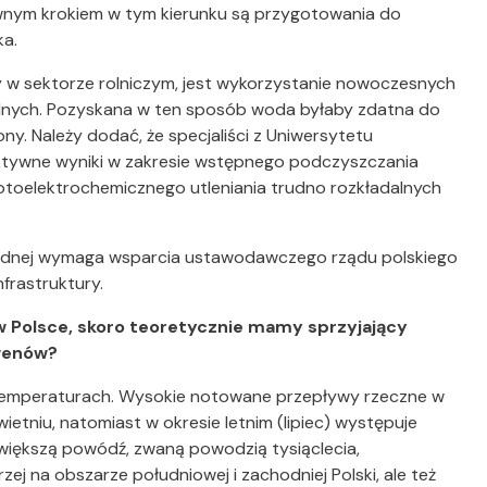
nym krokiem w tym kierunku są przygotowania do
ka.
sektorze rolniczym, jest wykorzystanie nowoczesnych
lnych. Pozyskana w ten sposób woda byłaby zdatna do
ny. Należy dodać, że specjaliści z Uniwersytetu
fektywne wyniki w zakresie wstępnego podczyszczania
otoelektrochemicznego utleniania trudno rozkładalnych
odnej wymaga wsparcia ustawodawczego rządu polskiego
Infrastruktury.
Polsce, skoro teoretycznie mamy sprzyjający
kwenów?
h temperaturach. Wysokie notowane przepływy rzeczne w
ietniu, natomiast w okresie letnim (lipiec) występuje
większą powódź, zwaną powodzią tysiąclecia,
j na obszarze południowej i zachodniej Polski, ale też