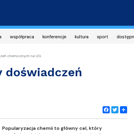
Przejdź
do
treści
a
współpraca
konferencje
kultura
sport
dostęp
zeń chemicznych na UG
y doświadczeń
Facebook
Twitter
Share
Popularyzacja chemii to główny cel, który