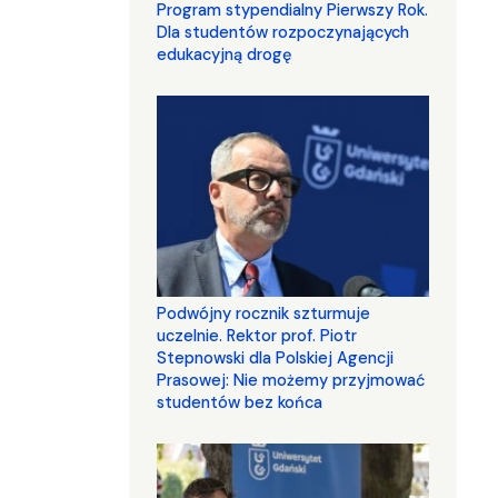
Program stypendialny Pierwszy Rok.
Dla studentów rozpoczynających
edukacyjną drogę
Podwójny rocznik szturmuje
uczelnie. Rektor prof. Piotr
Stepnowski dla Polskiej Agencji
Prasowej: Nie możemy przyjmować
studentów bez końca