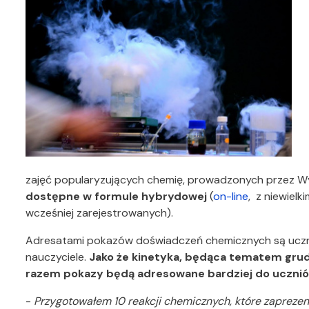
zajęć popularyzujących chemię, prowadzonych przez Wy
dostępne w formule hybrydowej
(
on-line
, z niewiel
wcześniej zarejestrowanych).
Adresatami pokazów doświadczeń chemicznych są ucz
nauczyciele.
Jako że kinetyka, będąca tematem grud
razem pokazy będą adresowane bardziej do uczni
-
Przygotowałem 10 reakcji chemicznych, które zapreze