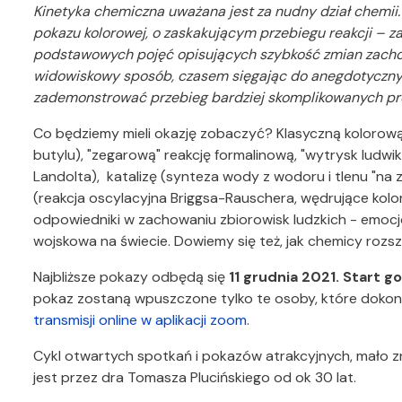
Kinetyka chemiczna uważana jest za nudny dział chemii.
pokazu kolorowej, o zaskakującym przebiegu reakcji – 
podstawowych pojęć opisujących szybkość zmian zacho
widowiskowy sposób, czasem sięgając do anegdotycznych
zademonstrować przebieg bardziej skomplikowanych p
Co będziemy mieli okazję zobaczyć? Klasyczną kolorową
butylu), "zegarową" reakcję formalinową, "wytrysk ludwik
Landolta), katalizę (synteza wody z wodoru i tlenu "na
(reakcja oscylacyjna Briggsa-Rauschera, wędrujące kolor
odpowiedniki w zachowaniu zbiorowisk ludzkich - emocj
wojskowa na świecie. Dowiemy się też, jak chemicy roz
Najbliższe pokazy odbędą się
11 grudnia 2021. Start g
pokaz zostaną wpuszczone tylko te osoby, które dokona
transmisji online w aplikacji zoom
.
Cykl otwartych spotkań i pokazów atrakcyjnych, mał
jest przez dra Tomasza Plucińskiego od ok 30 lat.