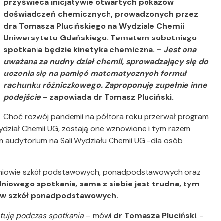
przyświeca inicjatywie otwartych pokazów
doświadczeń chemicznych, prowadzonych przez
dra Tomasza Plucińskiego na Wydziale Chemii
Uniwersytetu Gdańskiego. Tematem sobotniego
spotkania będzie kinetyka chemiczna. -
Jest ona
uważana za nudny dział chemii, sprowadzający się do
uczenia się na pamięć matematycznych formuł
rachunku różniczkowego. Zaproponuję zupełnie inne
podejście
- zapowiada dr Tomasz Pluciński.
Choć rozwój pandemii na półtora roku przerwał program
dział Chemii UG, zostają one wznowione i tym razem
kim audytorium na Sali Wydziału Chemii UG -dla osób
niowie szkół podstawowych, ponadpodstawowych oraz
niowego spotkania, sama z siebie jest trudna, tym
ów szkół ponadpodstawowych.
ntuję podczas spotkania
– mówi
dr Tomasza Pluciński
. -