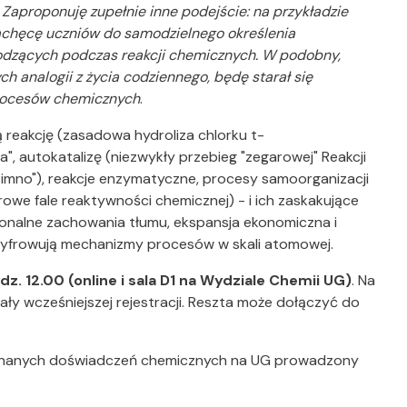
 Zaproponuję zupełnie inne podejście: na przykładzie
zachęcę uczniów do samodzielnego określenia
dzących podczas reakcji chemicznych. W podobny,
 analogii z życia codziennego, będę starał się
rocesów chemicznych
.
 reakcję (zasadowa hydroliza chlorku t-
a", autokatalizę (niezwykły przebieg "zegarowej" Reakcji
 zimno"), reakcje enzymatyczne, procesy samoorganizacji
owe fale reaktywności chemicznej) - i ich zaskakujące
onalne zachowania tłumu, ekspansja ekonomiczna i
szyfrowują mechanizmy procesów w skali atomowej.
odz. 12.00 (online i sala D1 na Wydziale Chemii UG)
. Na
ły wcześniejszej rejestracji. Reszta może dołączyć do
o znanych doświadczeń chemicznych na UG prowadzony