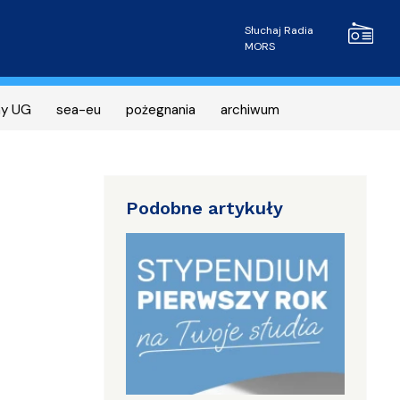
Radio MOR
Słuchaj Radia
MORS
ny UG
sea-eu
pożegnania
archiwum
Podobne artykuły