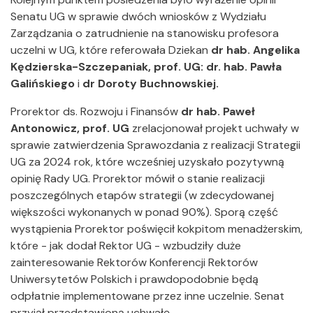
Senatu UG w sprawie dwóch wniosków z Wydziału
Zarządzania o zatrudnienie na stanowisku profesora
uczelni w UG, które referowała Dziekan
dr hab. Angelika
Kędzierska-Szczepaniak, prof. UG:
dr. hab. Pawła
Galińskiego
i
dr Doroty Buchnowskiej.
Prorektor ds. Rozwoju i Finansów
dr hab. Paweł
Antonowicz, prof. UG
zrelacjonował projekt uchwały w
sprawie zatwierdzenia Sprawozdania z realizacji Strategii
UG za 2024 rok, które wcześniej uzyskało pozytywną
opinię Rady UG. Prorektor mówił o stanie realizacji
poszczególnych etapów strategii (w zdecydowanej
większości wykonanych w ponad 90%). Sporą część
wystąpienia Prorektor poświęcił kokpitom menadżerskim,
które - jak dodał Rektor UG - wzbudziły duże
zainteresowanie Rektorów Konferencji Rektorów
Uniwersytetów Polskich i prawdopodobnie będą
odpłatnie implementowane przez inne uczelnie. Senat
przyjął przedstawioną uchwałę.