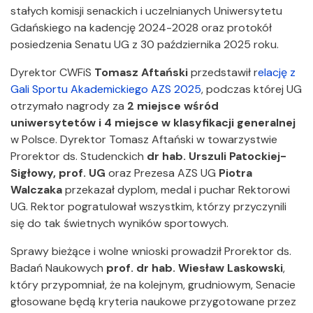
stałych komisji senackich i uczelnianych Uniwersytetu
Gdańskiego na kadencję 2024-2028 oraz protokół
posiedzenia Senatu UG z 30 października 2025 roku.
Dyrektor CWFiS
Tomasz Aftański
przedstawił r
elację z
Gali Sportu Akademickiego AZS 2025
, podczas której UG
otrzymało nagrody za
2 miejsce wśród
uniwersytetów i 4 miejsce w klasyfikacji generalnej
w Polsce. Dyrektor Tomasz Aftański w towarzystwie
Prorektor ds. Studenckich
dr hab. Urszuli Patockiej-
Sigłowy, prof. UG
oraz Prezesa AZS UG
Piotra
Walczaka
przekazał dyplom, medal i puchar Rektorowi
UG. Rektor pogratulował wszystkim, którzy przyczynili
się do tak świetnych wyników sportowych.
Sprawy bieżące i wolne wnioski prowadził Prorektor ds.
Badań Naukowych
prof. dr hab. Wiesław Laskowski
,
który przypomniał, że na kolejnym, grudniowym, Senacie
głosowane będą kryteria naukowe przygotowane przez