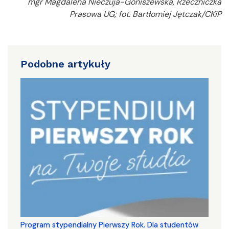
mgr Magdalena Nieczuja-Goniszewska, Rzeczniczka
Prasowa UG; fot. Bartłomiej Jętczak/CKiP
Podobne artykuły
Program stypendialny Pierwszy Rok. Dla studentów