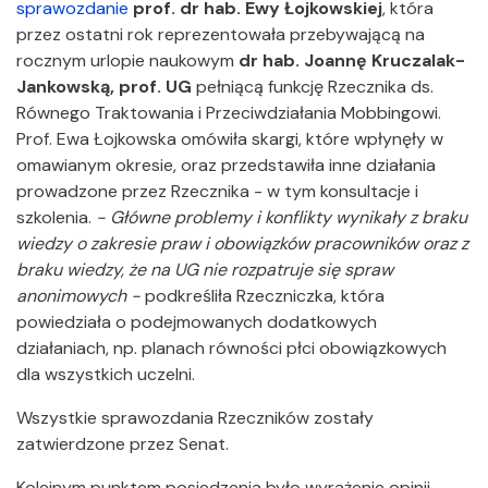
sprawozdanie
prof. dr hab. Ewy Łojkowskiej
, która
przez ostatni rok reprezentowała przebywającą na
rocznym urlopie naukowym
dr hab. Joannę Kruczalak-
Jankowską, prof. UG
pełniącą funkcję Rzecznika ds.
Równego Traktowania i Przeciwdziałania Mobbingowi.
Prof. Ewa Łojkowska omówiła skargi, które wpłynęły w
omawianym okresie, oraz przedstawiła inne działania
prowadzone przez Rzecznika - w tym konsultacje i
szkolenia.
- Główne problemy i konflikty wynikały z braku
wiedzy o zakresie praw i obowiązków pracowników oraz z
braku wiedzy, że na UG nie rozpatruje się spraw
anonimowych -
podkreśliła Rzeczniczka, która
powiedziała o podejmowanych dodatkowych
działaniach, np. planach równości płci obowiązkowych
dla wszystkich uczelni.
Wszystkie sprawozdania Rzeczników zostały
zatwierdzone przez Senat.
Kolejnym punktem posiedzenia było wyrażenie opinii