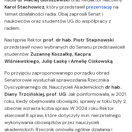
Karol Stachowicz
, który przedstawił
prezentację
na
temat działalności radia. Obaj zaprosili Senat i
naukowców oraz studentów UG do współpracy z
radiem.
Następnie Rektor
prof. dr hab.
Piotr Stepnowski
przedstawił nowo wybranych do Senatu przedstawicieli
studentów:
Zuzannę Koszałkę, Kacpra
Wiśniewskiego, Julię Łaskę i Amelię Ciskowską
.
Po przyjęciu zaproponowanego porządku obrad
Senatorowie wysłuchali sprawozdania Rzecznika
Dyscyplinarnego ds. Nauczycieli Akademickich
dr hab.
Diany Trzcińskiej, prof. UG
. Jak poinformowała, w 2021
roku, kiedy obejmowała obowiązki, sprawy w toku były 2,
obecnie wzrasta liczba spraw. W 2024 roku Rektor
skierował 8 spraw, które dotyczyły m.in. nierzetelnego
wykonywania obowiązków przez nauczycieli
akademickich. Rzecznik omówiła ogólnie działania i