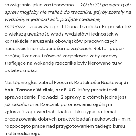
rozwiązania, jakie zastosowano.
- 20 do 30 procent tych
spraw mogłoby nie trafiać do rzecznika, gdyby zostały na
wydziale, w jednostkach, podjęte mediacje,
rozmowy
- zauważyła prof. Diana Trzcińska. Poprosiła też
o większą uważność władz wydziałów i jednostek w
kontekście naruszenia obowiązków pracowniczych
nauczycieli i ich obecności na zajęciach. Rektor poparł
prośbę Rzecznik i również zaapelował, żeby sprawy
trafiające na wokandę rzecznika były kierowane tu w
ostateczności.
Następnie głos zabrał Rzecznik Rzetelności Naukowej
dr
hab. Tomasz Widłak, prof. UG
, który przedstawił
sprawozdanie. Prowadził 2 sprawy, z których jedna jest
już zakończona. Rzecznik po omówieniu ogólnym
zgłoszeń zapowiedział działa edukacyjne na temat
propagowania dobrych praktyk badań naukowych - m.in.
rozpoczęto prace nad przygotowaniem takiego kursu
multimedialnego.