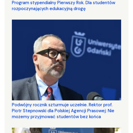
Program stypendialny Pierwszy Rok. Dla studentów
rozpoczynających edukacyjną drogę
Podwójny rocznik szturmuje uczelnie. Rektor prof.
Piotr Stepnowski dla Polskiej Agencji Prasowej: Nie
możemy przyjmować studentów bez końca