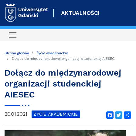
Przejdź
do
AKTUALNOŚCI
treści
Strona główna
Życie akademickie
Dołącz do międzynarodowej organizacji studenckiej AIESEC
Dołącz do międzynarodowej
organizacji studenckiej
AIESEC
20.01.2021
ŻYCIE AKADEMICKIE
Facebook
Twitter
Shar