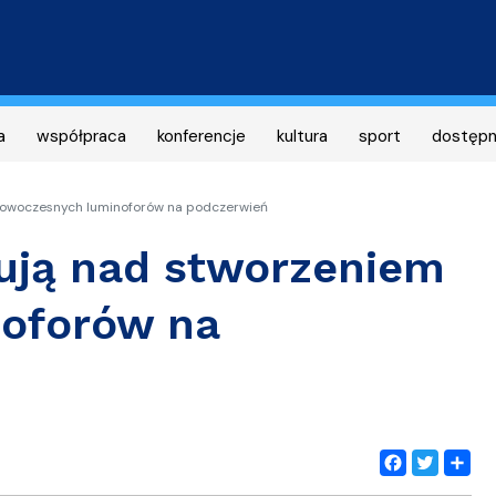
Przejdź
do
treści
a
współpraca
konferencje
kultura
sport
dostęp
owoczesnych luminoforów na podczerwień
ują nad stworzeniem
oforów na
Facebook
Twitter
Share