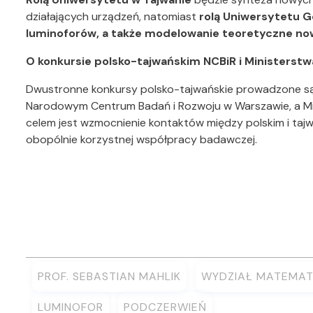
działających urządzeń, natomiast
rolą Uniwersytetu 
luminoforów, a także modelowanie teoretyczne no
O konkursie polsko-tajwańskim NCBiR i Ministerstwa
Dwustronne konkursy polsko-tajwańskie prowadzone 
Narodowym Centrum Badań i Rozwoju w Warszawie, a Mini
celem jest wzmocnienie kontaktów między polskim i ta
obopólnie korzystnej współpracy badawczej.
PROF. SEBASTIAN MAHLIK
WYDZIAŁ MATEMATYK
LUMINOFOR
PODCZERWIEŃ