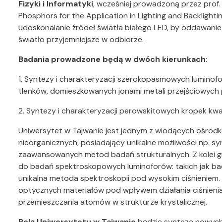
Fizyki i Informatyki
, wcześniej prowadzoną przez prof
Phosphors for the Application in Lighting and Backlighti
udoskonalanie źródeł światła białego LED, by oddawani
światło przyjemniejsze w odbiorze.
Badania prowadzone będą w dwóch kierunkach:
1. Syntezy i charakteryzacji szerokopasmowych luminof
tlenków, domieszkowanych jonami metali przejściowych
2. Syntezy i charakteryzacji perowskitowych kropek kw
Uniwersytet w Tajwanie jest jednym z wiodących ośrod
nieorganicznych, posiadający unikalne możliwości np. s
zaawansowanych metod badań strukturalnych.
Z kolei
do badań spektroskopowych luminoforów: takich jak bada
unikalna metoda spektroskopii pod wysokim ciśnieniem.
optycznych materiałów pod wpływem działania ciśnienia
przemieszczania atomów w strukturze krystalicznej.
Rolą Uniwersytetu w Tajwanie
będzie synteza nowych