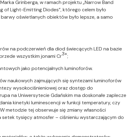
. Marka Grinberga, w ramach projektu „Narrow Band
ng of Light-Emitting Diodes”, którego celem było
e barwy oświetlanych obiektów było lepsze, a samo
orów na podczerwień dla diod świecących LED na bazie
3+
 przede wszystkim jonami Cr
;
antowych jako potencjalnych luminoforów.
ków naukowych zajmujących się syntezami luminoforów
yntezy wysokociśnieniowej oraz dostęp do
 grupa na Uniwersytecie Gdańskim ma doskonałe zaplecze
nia kinetyki luminescencji w funkcji temperatury, czy
 W metodzie tej obserwuje się zmiany własności
 setek tysięcy atmosfer – ciśnieniu wystarczającym do
 materiałów, a także wykonanie demonstratorów