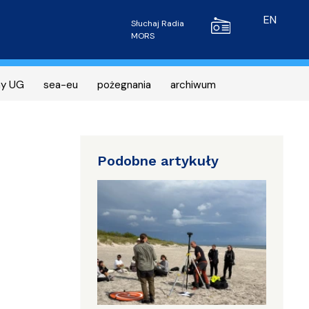
Radio MORS
EN
Słuchaj Radia
MORS
ny UG
sea-eu
pożegnania
archiwum
Podobne artykuły