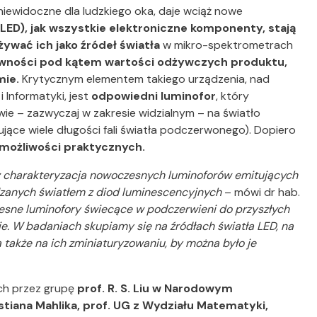
niewidoczne dla ludzkiego oka, daje wciąż nowe
LED), jak wszystkie elektroniczne komponenty, stają
ywać ich jako źródeł światła
w mikro-spektrometrach
żywności pod kątem wartości odżywczych produktu,
mie.
Krytycznym elementem takiego urządzenia, nad
 Informatyki, jest
odpowiedni luminofor
, który
ie – zazwyczaj w zakresie widzialnym – na światło
ące wiele długości fali światła podczerwonego). Dopiero
 możliwości praktycznych.
z charakteryzacja nowoczesnych luminoforów emitujących
dzanych światłem z diod luminescencyjnych
– mówi dr hab.
ne luminofory świecące w podczerwieni do przyszłych
. W badaniach skupiamy się na źródłach światła LED, na
 także na ich zminiaturyzowaniu, by można było je
ch przez grupę
prof. R. S. Liu w
Narodowym
stiana Mahlika, prof. UG z Wydziału Matematyki,