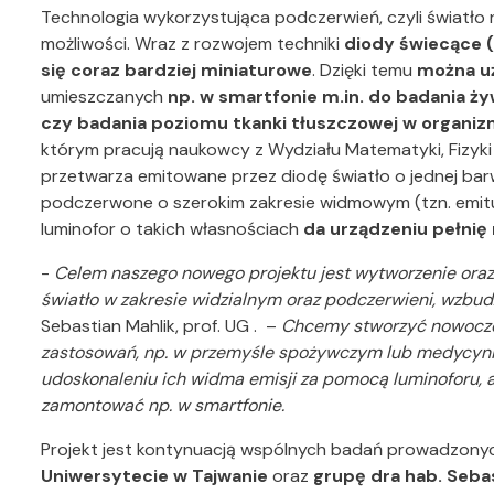
Technologia wykorzystująca podczerwień, czyli światło 
możliwości. Wraz z rozwojem techniki
diody świecące (
się coraz bardziej miniaturowe
. Dzięki temu
można uż
umieszczanych
np. w smartfonie m.in. do badania 
czy badania poziomu tkanki tłuszczowej w organiz
którym pracują naukowcy z Wydziału Matematyki, Fizyki i
przetwarza emitowane przez diodę światło o jednej barw
podczerwone o szerokim zakresie widmowym (tzn. emituj
luminofor o takich własnościach
da urządzeniu pełnię
-
Celem naszego nowego projektu jest wytworzenie ora
światło w zakresie widzialnym oraz podczerwieni, wzbu
Sebastian Mahlik, prof. UG . –
Chcemy stworzyć nowoczes
zastosowań, np. w przemyśle spożywczym lub medycynie
udoskonaleniu ich widma emisji za pomocą luminoforu, a
zamontować np. w smartfonie.
Projekt jest kontynuacją wspólnych badań prowadzony
Uniwersytecie w Tajwanie
oraz
grupę dra hab. Seba