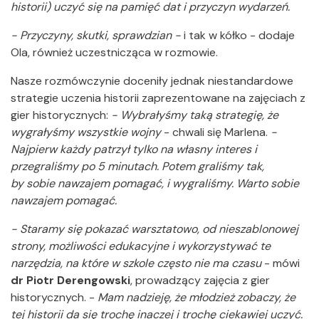
historii) uczyć się na pamięć dat i przyczyn wydarzeń.
- Przyczyny, skutki, sprawdzian -
i tak w kółko - dodaje
Ola, również uczestnicząca w rozmowie.
Nasze rozmówczynie doceniły jednak niestandardowe
strategie uczenia historii zaprezentowane na zajęciach z
gier historycznych:
- Wybrałyśmy taką strategię, że
wygrałyśmy wszystkie wojny
- chwali się Marlena.
-
Najpierw każdy patrzył tylko na własny interes i
przegraliśmy po 5 minutach. Potem graliśmy tak,
by sobie nawzajem pomagać, i wygraliśmy. Warto sobie
nawzajem pomagać.
- Staramy się pokazać warsztatowo, od nieszablonowej
strony, możliwości edukacyjne i wykorzystywać te
narzędzia, na które w szkole często nie ma czasu
- mówi
dr Piotr Derengowski
, prowadzący zajęcia z gier
historycznych. -
Mam nadzieję, że młodzież zobaczy, że
tej historii da się trochę inaczej i trochę ciekawiej uczyć.