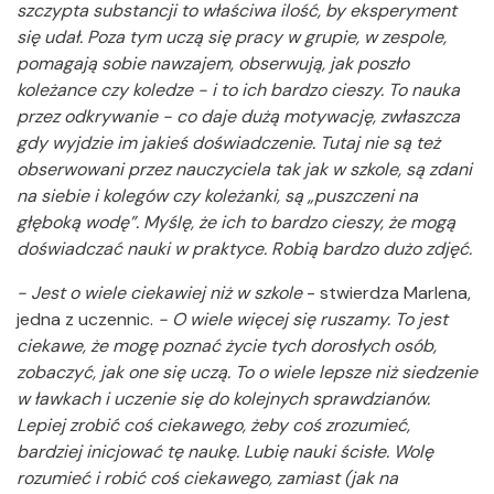
szczypta substancji to właściwa ilość, by eksperyment
się udał. Poza tym uczą się pracy w grupie, w zespole,
pomagają sobie nawzajem, obserwują, jak poszło
koleżance czy koledze - i to ich bardzo cieszy. To nauka
przez odkrywanie - co daje dużą motywację, zwłaszcza
gdy wyjdzie im jakieś doświadczenie. Tutaj nie są też
obserwowani przez nauczyciela tak jak w szkole, są zdani
na siebie i kolegów czy koleżanki, są „puszczeni na
głęboką wodę”. Myślę, że ich to bardzo cieszy, że mogą
doświadczać nauki w praktyce. Robią bardzo dużo zdjęć.
- Jest o wiele ciekawiej niż w szkole
- stwierdza Marlena,
jedna z uczennic.
- O wiele więcej się ruszamy. To jest
ciekawe, że mogę poznać życie tych dorosłych osób,
zobaczyć, jak one się uczą. To o wiele lepsze niż siedzenie
w ławkach i uczenie się do kolejnych sprawdzianów.
Lepiej zrobić coś ciekawego, żeby coś zrozumieć,
bardziej inicjować tę naukę. Lubię nauki ścisłe. Wolę
rozumieć i robić coś ciekawego, zamiast (jak na