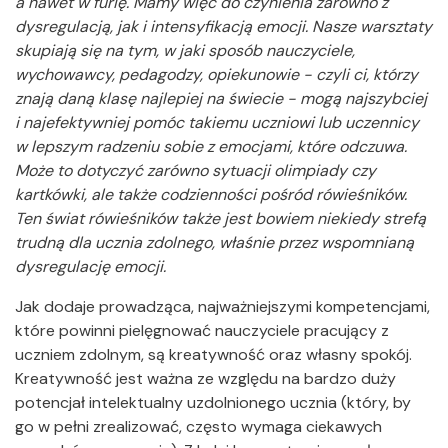
a nawet w furię. Mamy więc do czynienia zarówno z
dysregulacją, jak i intensyfikacją emocji. Nasze warsztaty
skupiają się na tym, w jaki sposób nauczyciele,
wychowawcy, pedagodzy, opiekunowie - czyli ci, którzy
znają daną klasę najlepiej na świecie - mogą najszybciej
i najefektywniej pomóc takiemu uczniowi lub uczennicy
w lepszym radzeniu sobie z emocjami, które odczuwa.
Może to dotyczyć zarówno sytuacji olimpiady czy
kartkówki, ale także codzienności pośród rówieśników.
Ten świat rówieśników także jest bowiem niekiedy strefą
trudną dla ucznia zdolnego, właśnie przez wspomnianą
dysregulację emocji.
Jak dodaje prowadząca, najważniejszymi kompetencjami,
które powinni pielęgnować nauczyciele pracujący z
uczniem zdolnym, są kreatywność oraz własny spokój.
Kreatywność jest ważna ze względu na bardzo duży
potencjał intelektualny uzdolnionego ucznia (który, by
go w pełni zrealizować, często wymaga ciekawych