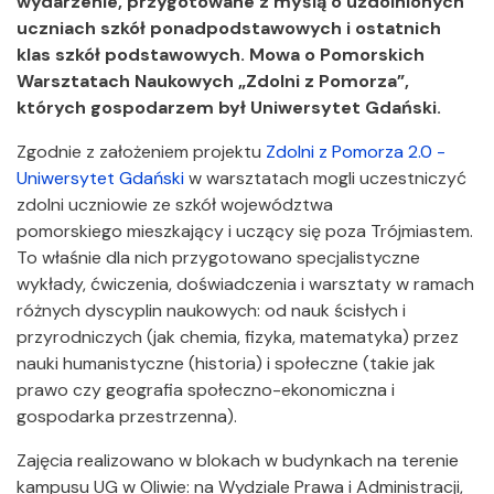
wydarzenie, przygotowane z myślą o uzdolnionych
uczniach szkół ponadpodstawowych i ostatnich
klas szkół podstawowych. Mowa o Pomorskich
Warsztatach Naukowych „Zdolni z Pomorza”,
których gospodarzem był Uniwersytet Gdański.
Zgodnie z założeniem projektu
Zdolni z Pomorza 2.0 -
Uniwersytet Gdański
w warsztatach mogli uczestniczyć
zdolni uczniowie ze szkół województwa
pomorskiego mieszkający i uczący się poza Trójmiastem.
To właśnie dla nich przygotowano specjalistyczne
wykłady, ćwiczenia, doświadczenia i warsztaty w ramach
różnych dyscyplin naukowych: od nauk ścisłych i
przyrodniczych (jak chemia, fizyka, matematyka) przez
nauki humanistyczne (historia) i społeczne (takie jak
prawo czy geografia społeczno-ekonomiczna i
gospodarka przestrzenna).
Zajęcia realizowano w blokach w budynkach na terenie
kampusu UG w Oliwie: na Wydziale Prawa i Administracji,