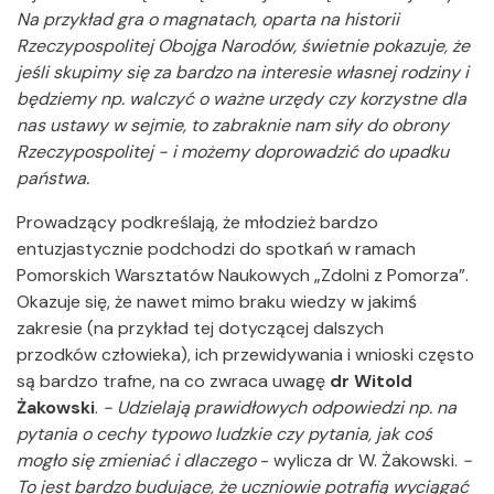
Na przykład gra o magnatach, oparta na historii
Rzeczypospolitej Obojga Narodów, świetnie pokazuje, że
jeśli skupimy się za bardzo na interesie własnej rodziny i
będziemy np. walczyć o ważne urzędy czy korzystne dla
nas ustawy w sejmie, to zabraknie nam siły do obrony
Rzeczypospolitej - i możemy doprowadzić do upadku
państwa.
Prowadzący podkreślają, że młodzież bardzo
entuzjastycznie podchodzi do spotkań w ramach
Pomorskich Warsztatów Naukowych „Zdolni z Pomorza”.
Okazuje się, że nawet mimo braku wiedzy w jakimś
zakresie (na przykład tej dotyczącej dalszych
przodków człowieka), ich przewidywania i wnioski często
są bardzo trafne, na co zwraca uwagę
dr Witold
Żakowski
.
- Udzielają prawidłowych odpowiedzi np. na
pytania o cechy typowo ludzkie czy pytania, jak coś
mogło się zmieniać i dlaczego
- wylicza dr W. Żakowski.
-
To jest bardzo budujące, że uczniowie potrafią wyciągać