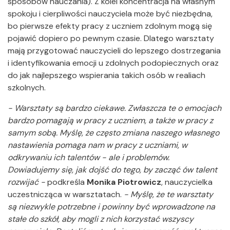
sposobów nauczania). Z kolei koncentracja na własnym
spokoju i cierpliwości nauczyciela może być niezbędna,
bo pierwsze efekty pracy z uczniem zdolnym mogą się
pojawić dopiero po pewnym czasie. Dlatego warsztaty
mają przygotować nauczycieli do lepszego dostrzegania
i identyfikowania emocji u zdolnych podopiecznych oraz
do jak najlepszego wspierania takich osób w realiach
szkolnych.
- Warsztaty są bardzo ciekawe. Zwłaszcza te o emocjach
bardzo pomagają w pracy z uczniem, a także w pracy z
samym sobą. Myślę, że często zmiana naszego własnego
nastawienia pomaga nam w pracy z uczniami, w
odkrywaniu ich talentów - ale i problemów.
Dowiadujemy się, jak dojść do tego, by zacząć ów talent
rozwijać -
podkreśla
Monika Piotrowicz
, nauczycielka
uczestnicząca w warsztatach.
- Myślę, że te warsztaty
są niezwykle potrzebne i powinny być wprowadzone na
stałe do szkół, aby mogli z nich korzystać wszyscy