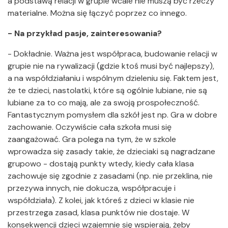
a podstawą relacji w grupie wcale nie muszą być rzeczy
materialne. Można się łączyć poprzez co innego.
- Na przykład pasje, zainteresowania?
- Dokładnie. Ważna jest współpraca, budowanie relacji w
grupie nie na rywalizacji (gdzie ktoś musi być najlepszy),
a na współdziałaniu i wspólnym dzieleniu się. Faktem jest,
że te dzieci, nastolatki, które są ogólnie lubiane, nie są
lubiane za to co mają, ale za swoją prospołeczność.
Fantastycznym pomysłem dla szkół jest np. Gra w dobre
zachowanie. Oczywiście cała szkoła musi się
zaangażować. Gra polega na tym, że w szkole
wprowadza się zasady takie, że dzieciaki są nagradzane
grupowo - dostają punkty wtedy, kiedy cała klasa
zachowuje się zgodnie z zasadami (np. nie przeklina, nie
przezywa innych, nie dokucza, współpracuje i
współdziała). Z kolei, jak któreś z dzieci w klasie nie
przestrzega zasad, klasa punktów nie dostaje. W
konsekwencji dzieci wzajemnie się wspierają, żeby