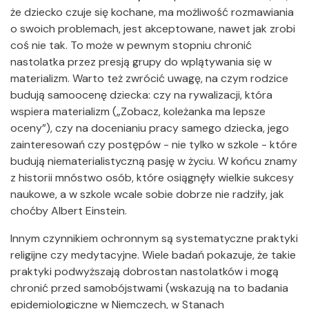
że dziecko czuje się kochane, ma możliwość rozmawiania
o swoich problemach, jest akceptowane, nawet jak zrobi
coś nie tak. To może w pewnym stopniu chronić
nastolatka przez presją grupy do wplątywania się w
materializm. Warto też zwrócić uwagę, na czym rodzice
budują samoocenę dziecka: czy na rywalizacji, która
wspiera materializm („Zobacz, koleżanka ma lepsze
oceny”), czy na docenianiu pracy samego dziecka, jego
zainteresowań czy postępów - nie tylko w szkole - które
budują niematerialistyczną pasję w życiu. W końcu znamy
z historii mnóstwo osób, które osiągnęły wielkie sukcesy
naukowe, a w szkole wcale sobie dobrze nie radziły, jak
choćby Albert Einstein.
Innym czynnikiem ochronnym są systematyczne praktyki
religijne czy medytacyjne. Wiele badań pokazuje, że takie
praktyki podwyższają dobrostan nastolatków i mogą
chronić przed samobójstwami (wskazują na to badania
epidemiologiczne w Niemczech, w Stanach