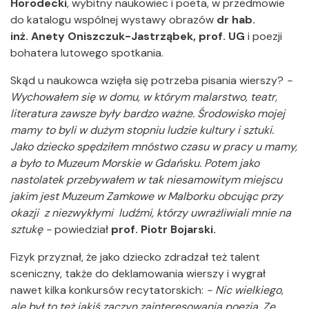
Horodecki
, wybitny naukowiec i poeta, w przedmowie
do katalogu wspólnej wystawy obrazów
dr hab.
inż.
Anety Oniszczuk-Jastrząbek, prof. UG
i poezji
bohatera lutowego spotkania.
Skąd u naukowca wzięła się potrzeba pisania wierszy?
-
Wychowałem się w domu, w którym malarstwo, teatr,
literatura zawsze były bardzo ważne. Środowisko mojej
mamy to byli w dużym stopniu ludzie kultury i sztuki.
Jako dziecko spędziłem mnóstwo czasu w pracy u mamy,
a było to Muzeum Morskie w Gdańsku. Potem jako
nastolatek przebywałem w tak niesamowitym miejscu
jakim jest Muzeum Zamkowe w Malborku obcując przy
okazji z niezwykłymi ludźmi, którzy uwrażliwiali mnie na
sztukę -
powiedział
prof. Piotr Bojarski.
Fizyk przyznał, że jako dziecko zdradzał też talent
sceniczny, także do deklamowania wierszy i wygrał
nawet kilka konkursów recytatorskich:
- Nic wielkiego,
ale był to też jakiś zaczyn zainteresowania poezją. Ze