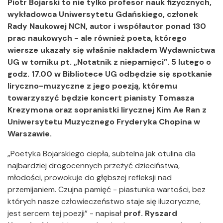
Piotr Bojarski to nie tylko profesor nauk fizycznych,
wykładowca Uniwersytetu Gdańskiego, członek
Rady Naukowej NCN, autor i współautor ponad 130
prac naukowych - ale również poeta, którego
wiersze ukazały się właśnie nakładem Wydawnictwa
UG w tomiku pt. „Notatnik z niepamięci”. 5 lutego o
godz. 17.00 w Bibliotece UG odbędzie się spotkanie
liryczno-muzyczne z jego poezją, któremu
towarzyszyć będzie koncert pianisty Tomasza
Krezymona oraz sopranistki lirycznej Kim Ae Ran z
Uniwersytetu Muzycznego Fryderyka Chopina w
Warszawie.
„Poetyka Bojarskiego ciepła, subtelna jak otulina dla
najbardziej drogocennych przeżyć dzieciństwa,
młodości, prowokuje do głębszej refleksji nad
przemijaniem. Czujna pamięć - piastunka wartości, bez
których nasze człowieczeństwo staje się iluzoryczne,
jest sercem tej poezji” - napisał
prof. Ryszard