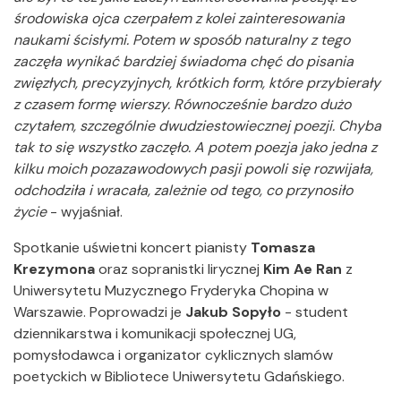
środowiska ojca czerpałem z kolei zainteresowania
naukami ścisłymi. Potem w sposób naturalny z tego
zaczęła wynikać bardziej świadoma chęć do pisania
zwięzłych, precyzyjnych, krótkich form, które przybierały
z czasem formę wierszy. Równocześnie bardzo dużo
czytałem, szczególnie dwudziestowiecznej poezji. Chyba
tak to się wszystko zaczęło. A potem poezja jako jedna z
kilku moich pozazawodowych pasji powoli się rozwijała,
odchodziła i wracała, zależnie od tego, co przynosiło
życie
- wyjaśniał.
Spotkanie uświetni koncert pianisty
Tomasza
Krezymona
oraz sopranistki lirycznej
Kim Ae Ran
z
Uniwersytetu Muzycznego Fryderyka Chopina w
Warszawie. Poprowadzi je
Jakub Sopyło
- student
dziennikarstwa i komunikacji społecznej UG,
pomysłodawca i organizator cyklicznych slamów
poetyckich w Bibliotece Uniwersytetu Gdańskiego.