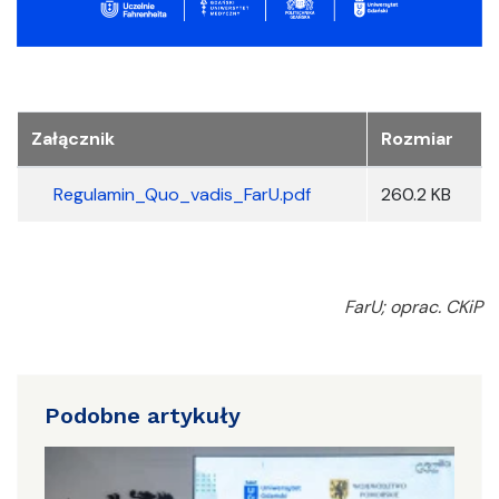
Załącznik
Rozmiar
Regulamin_Quo_vadis_FarU.pdf
260.2 KB
FarU; oprac. CKiP
Podobne artykuły