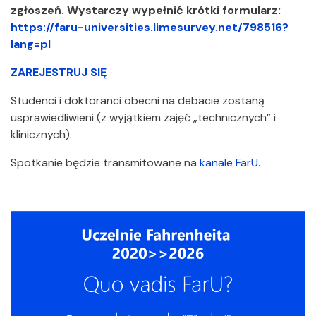
zgłoszeń. Wystarczy wypełnić krótki formularz:
https://faru-universities.limesurvey.net/798516?
lang=pl
ZAREJESTRUJ SIĘ
Studenci i doktoranci obecni na debacie zostaną
usprawiedliwieni (z wyjątkiem zajęć „technicznych” i
klinicznych).
Spotkanie będzie transmitowane na
kanale FarU
.
Załączniki