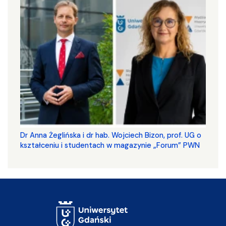
​​​​​​​Dr Anna Żeglińska i dr hab. Wojciech Bizon, prof. UG o
kształceniu i studentach w magazynie „Forum” PWN