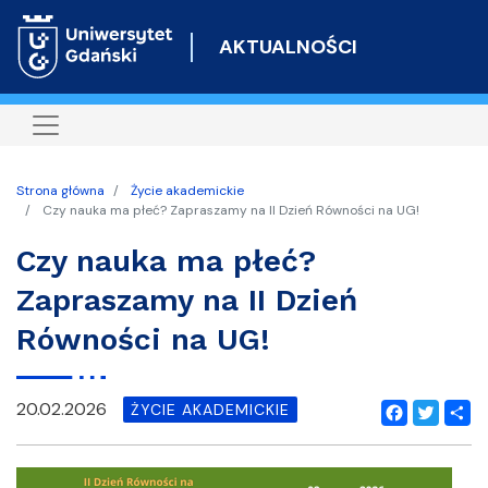
Przejdź
do
AKTUALNOŚCI
treści
Strona główna
Życie akademickie
Czy nauka ma płeć? Zapraszamy na II Dzień Równości na UG!
Czy nauka ma płeć?
Zapraszamy na II Dzień
Równości na UG!
20.02.2026
ŻYCIE AKADEMICKIE
Facebook
Twitter
Shar