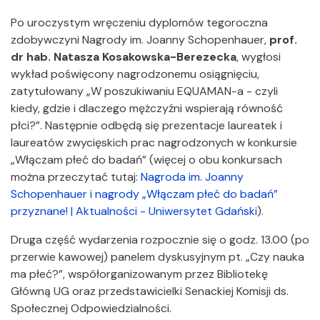
Po uroczystym wręczeniu dyplomów tegoroczna
zdobywczyni Nagrody im. Joanny Schopenhauer,
prof.
dr hab. Natasza Kosakowska-Berezecka
, wygłosi
wykład poświęcony nagrodzonemu osiągnięciu,
zatytułowany „W poszukiwaniu EQUAMAN-a - czyli
kiedy, gdzie i dlaczego mężczyźni wspierają równość
płci?”. Następnie odbędą się prezentacje laureatek i
laureatów zwycięskich prac nagrodzonych w konkursie
„Włączam płeć do badań” (więcej o obu konkursach
można przeczytać tutaj:
Nagroda im. Joanny
Schopenhauer i nagrody „Włączam płeć do badań”
przyznane! | Aktualności - Uniwersytet Gdański
).
Druga część wydarzenia rozpocznie się o godz. 13.00 (po
przerwie kawowej) panelem dyskusyjnym pt. „Czy nauka
ma płeć?”, współorganizowanym przez Bibliotekę
Główną UG oraz przedstawicielki Senackiej Komisji ds.
Społecznej Odpowiedzialności.