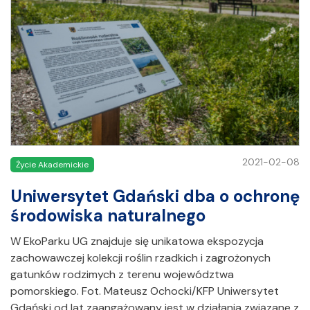
2021-02-08
Życie Akademickie
Uniwersytet Gdański dba o ochronę
środowiska naturalnego
W EkoParku UG znajduje się unikatowa ekspozycja
zachowawczej kolekcji roślin rzadkich i zagrożonych
gatunków rodzimych z terenu województwa
pomorskiego. Fot. Mateusz Ochocki/KFP Uniwersytet
Gdański od lat zaangażowany jest w działania związane z