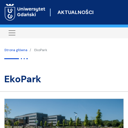
Przejdź
do
AKTUALNOŚCI
treści
Strona główna
EkoPark
EkoPark