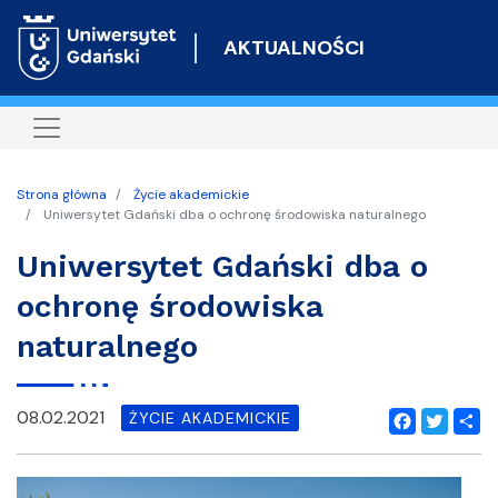
Przejdź
do
AKTUALNOŚCI
treści
Strona główna
Życie akademickie
Uniwersytet Gdański dba o ochronę środowiska naturalnego
Uniwersytet Gdański dba o
ochronę środowiska
naturalnego
08.02.2021
ŻYCIE AKADEMICKIE
Facebook
Twitter
Shar