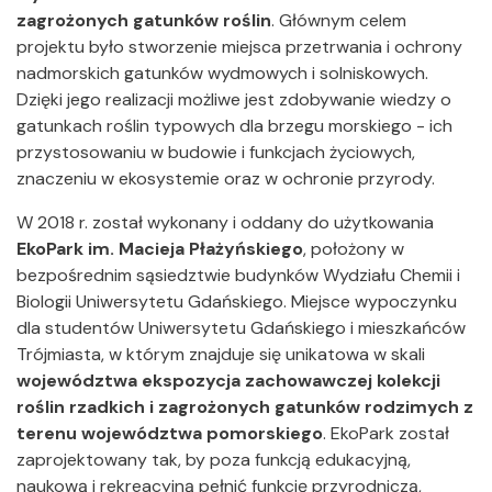
zagrożonych gatunków roślin
. Głównym celem
projektu było stworzenie miejsca przetrwania i ochrony
nadmorskich gatunków wydmowych i solniskowych.
Dzięki jego realizacji możliwe jest zdobywanie wiedzy o
gatunkach roślin typowych dla brzegu morskiego - ich
przystosowaniu w budowie i funkcjach życiowych,
znaczeniu w ekosystemie oraz w ochronie przyrody.
W 2018 r. został wykonany i oddany do użytkowania
EkoPark im. Macieja Płażyńskiego
, położony w
bezpośrednim sąsiedztwie budynków Wydziału Chemii i
Biologii Uniwersytetu Gdańskiego. Miejsce wypoczynku
dla studentów Uniwersytetu Gdańskiego i mieszkańców
Trójmiasta, w którym znajduje się unikatowa w skali
województwa ekspozycja zachowawczej kolekcji
roślin rzadkich i zagrożonych gatunków rodzimych z
terenu województwa pomorskiego
. EkoPark został
zaprojektowany tak, by poza funkcją edukacyjną,
naukową i rekreacyjną pełnić funkcję przyrodniczą,