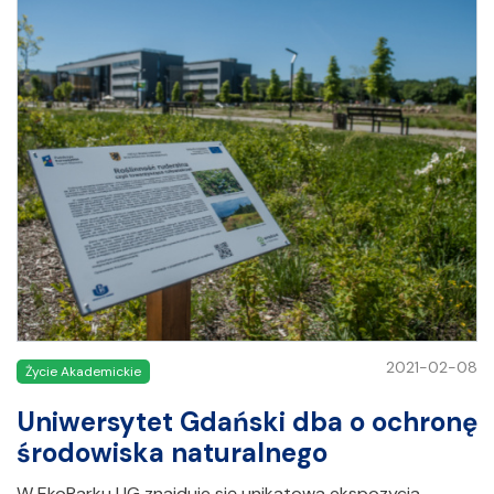
2021-02-08
Życie Akademickie
Uniwersytet Gdański dba o ochronę
środowiska naturalnego
W EkoParku UG znajduje się unikatowa ekspozycja