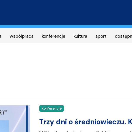
Przejdź
do
treści
a
współpraca
konferencje
kultura
sport
dostęp
Konferencje
Trzy dni o średniowieczu.