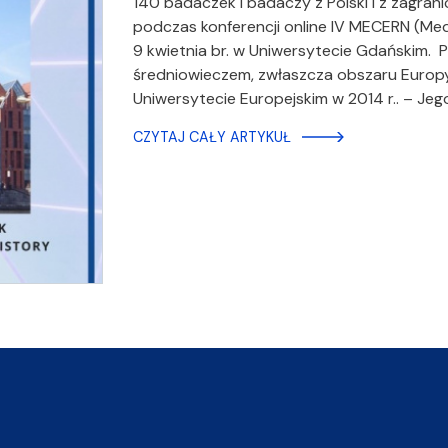
140 badaczek i badaczy z Polski i z zagra
podczas konferencji online IV MECERN (Me
9 kwietnia br. w Uniwersytecie Gdańskim.
średniowieczem, zwłaszcza obszaru Europ
Uniwersytecie Europejskim w 2014 r.. – Je
CZYTAJ CAŁY ARTYKUŁ