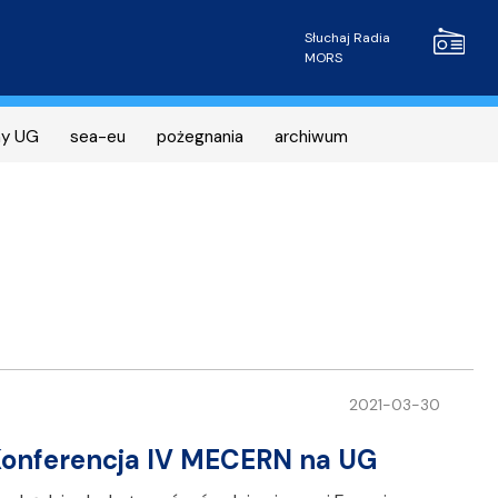
Radio MOR
Słuchaj Radia
MORS
ny UG
sea-eu
pożegnania
archiwum
2021-03-30
 Konferencja IV MECERN na UG