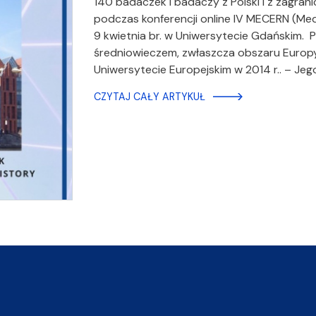
140 badaczek i badaczy z Polski i z zagra
podczas konferencji online IV MECERN (Me
9 kwietnia br. w Uniwersytecie Gdańskim.
średniowieczem, zwłaszcza obszaru Europ
Uniwersytecie Europejskim w 2014 r.. – Je
CZYTAJ CAŁY ARTYKUŁ