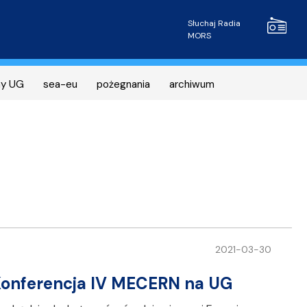
Radio MOR
Słuchaj Radia
MORS
ny UG
sea-eu
pożegnania
archiwum
2021-03-30
 Konferencja IV MECERN na UG