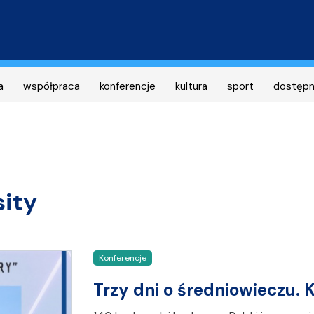
Przejdź
do
treści
a
współpraca
konferencje
kultura
sport
dostęp
sity
Konferencje
Trzy dni o średniowieczu.