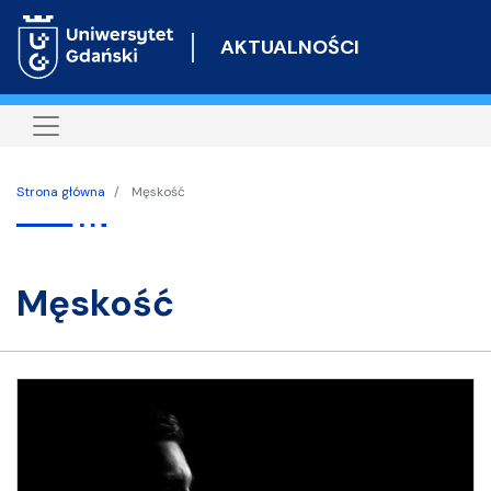
Przejdź
do
AKTUALNOŚCI
treści
Strona główna
Męskość
męskość