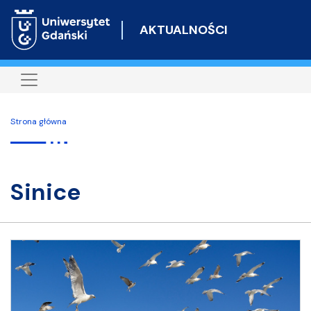
Przejdź
do
AKTUALNOŚCI
treści
Strona główna
sinice